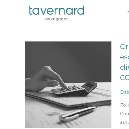
Ór
es
cl
CO
P
Dire
o
Foi
s
Con
t
aut
e