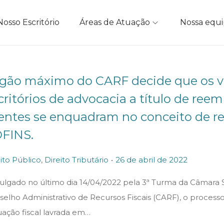
Nosso Escritório
Áreas de Atuação
Nossa equ
gão máximo do CARF decide que os va
critórios de advocacia a título de ree
ientes se enquadram no conceito de rec
FINS.
.
P
2
ito Público
,
Direito Tributário
26 de abril de 2022
o
6
 julgado no último dia 14/04/2022 pela 3ª Turma da Câmara 
s
d
selho Administrativo de Recursos Fiscais (CARF), o proces
t
e
uação fiscal lavrada em…
e
a