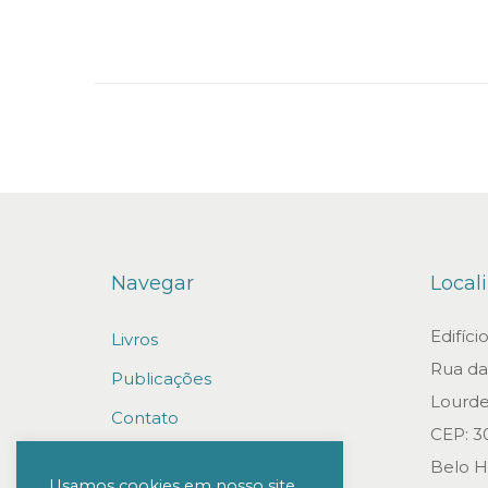
d
i
n
Navegar
Local
Edifíc
Livros
Rua da 
Publicações
Lourde
Contato
CEP: 3
Trabalhe conosco
Belo H
Usamos cookies em nosso site