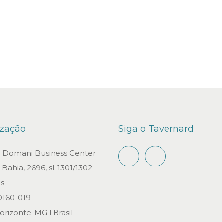
d
b
o
r
n
i
l
d
e
2
0
ização
Siga o Tavernard
2
2
io Domani Business Center
Bahia, 2696, sl. 1301/1302
s
0160-019
orizonte-MG l Brasil