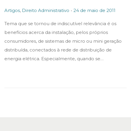
.
P
P
Artigos
,
Direito Administrativo
24 de maio de 2011
o
o
Tema que se tornou de indiscutível relevância é os
s
s
benefícios acerca da instalação, pelos próprios
t
t
consumidores, de sistemas de micro ou mini geração
e
e
distribuída, conectados à rede de distribuição de
d
d
energia elétrica. Especialmente, quando se…
i
o
n
n