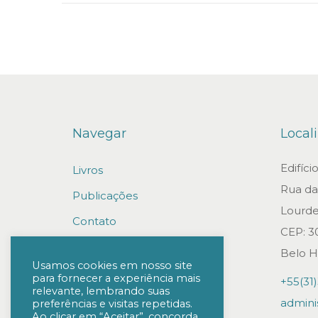
n
Navegar
Local
Edifíc
Livros
Rua da 
Publicações
Lourde
Contato
CEP: 3
Trabalhe conosco
Belo H
Usamos cookies em nosso site
para fornecer a experiência mais
+55(31
relevante, lembrando suas
admini
preferências e visitas repetidas.
Ao clicar em “Aceitar”, concorda