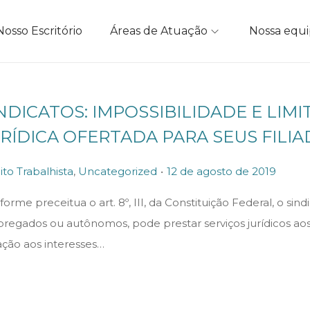
Nosso Escritório
Áreas de Atuação
Nossa equ
NDICATOS: IMPOSSIBILIDADE E LIM
RÍDICA OFERTADA PARA SEUS FILI
.
P
ito Trabalhista
,
Uncategorized
12 de agosto de 2019
o
orme preceitua o art. 8º, III, da Constituição Federal, o si
s
regados ou autônomos, pode prestar serviços jurídicos aos 
t
ação aos interesses…
e
d
o