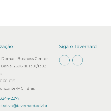
n
ização
Siga o Tavernard
io Domani Business Center
Bahia, 2696, sl. 1301/1302
s
0160-019
orizonte-MG l Brasil
)3244-2277
strativo@tavernard.adv.br