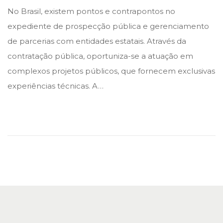
o
o
No Brasil, existem pontos e contrapontos no
s
s
expediente de prospecção pública e gerenciamento
t
t
de parcerias com entidades estatais. Através da
e
e
contratação pública, oportuniza-se a atuação em
d
d
complexos projetos públicos, que fornecem exclusivas
i
o
experiências técnicas. A…
n
n