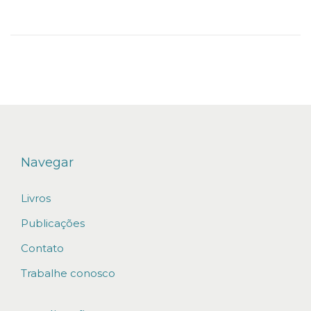
n
n
ç
o
d
e
2
0
2
Navegar
3
Livros
Publicações
Contato
Trabalhe conosco