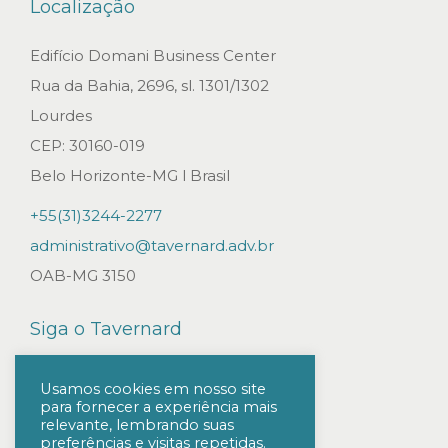
Localização
Edifício Domani Business Center
Rua da Bahia, 2696, sl. 1301/1302
Lourdes
CEP: 30160-019
Belo Horizonte-MG l Brasil
+55(31)3244-2277
administrativo@tavernard.adv.br
OAB-MG 3150
Siga o Tavernard
Usamos cookies em nosso site
para fornecer a experiência mais
relevante, lembrando suas
preferências e visitas repetidas.