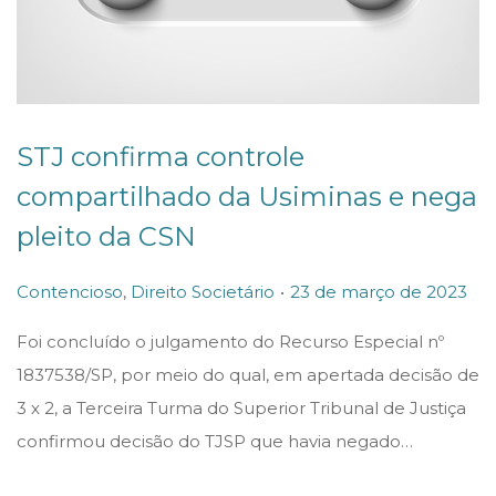
STJ confirma controle
compartilhado da Usiminas e nega
pleito da CSN
.
P
P
2
Contencioso
,
Direito Societário
23 de março de 2023
o
o
3
Foi concluído o julgamento do Recurso Especial nº
s
s
d
1837538/SP, por meio do qual, em apertada decisão de
t
t
e
3 x 2, a Terceira Turma do Superior Tribunal de Justiça
e
e
m
confirmou decisão do TJSP que havia negado…
d
d
a
i
o
r