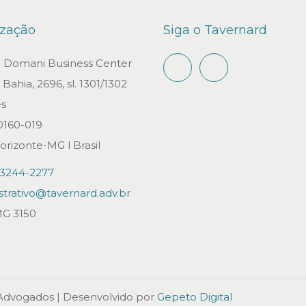
ização
Siga o Tavernard
io Domani Business Center
Bahia, 2696, sl. 1301/1302
s
0160-019
orizonte-MG l Brasil
)3244-2277
strativo@tavernard.adv.br
G 3150
 Advogados
| Desenvolvido por
Gepeto Digital