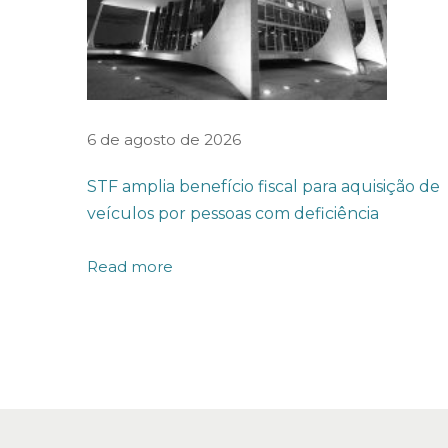
e
r
a
r
t
6 de agosto de 2026
e
STF amplia benefício fiscal para aquisição de
r
veículos por pessoas com deficiência
c
e
Read more
i
r
i
z
a
ç