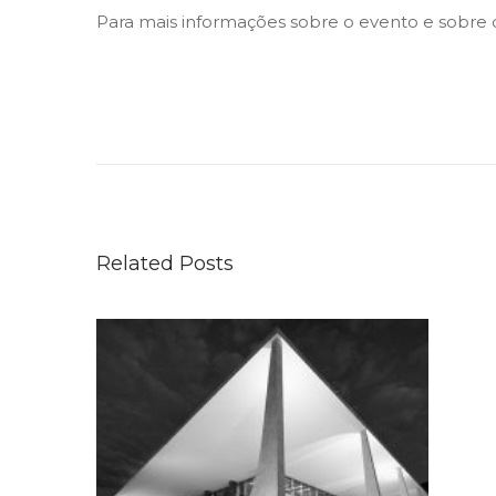
Para mais informações sobre o evento e sobre
S
T
F
d
e
Related Posts
c
i
d
e
l
i
b