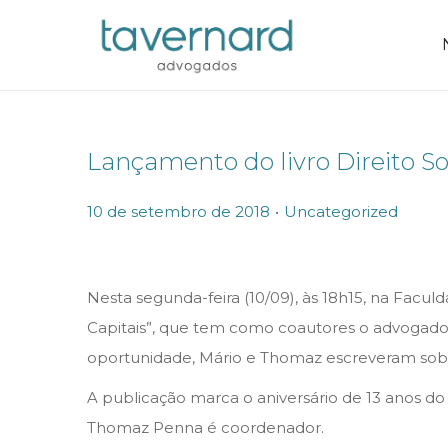
Lançamento do livro Direito So
.
P
P
10 de setembro de 2018
Uncategorized
o
o
s
s
Nesta segunda-feira (10/09), às 18h15, na Facul
t
t
Capitais”, que tem como coautores o advogado
e
e
oportunidade, Mário e Thomaz escreveram sobre 
d
d
o
i
A publicação marca o aniversário de 13 anos d
n
n
Thomaz Penna é coordenador.