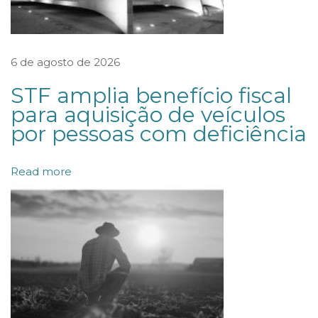
o
s
e
6 de agosto de 2026
f
STF amplia benefício fiscal
o
para aquisição de veículos
s
por pessoas com deficiência
s
e
Read more
c
o
m
p
a
n
h