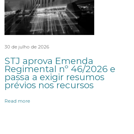
o
f
r
e
r
30 de julho de 2026
d
STJ aprova Emenda
i
Regimental nº 46/2026 e
s
passa a exigir resumos
s
prévios nos recursos
o
l
Read more
u
ç
ã
o