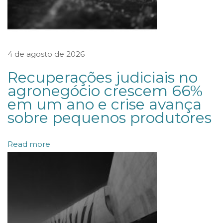
i
a
l
4 de agosto de 2026
i
m
Recuperações judiciais no
i
agronegócio crescem 66%
em um ano e crise avança
t
sobre pequenos produtores
a
d
Read more
a
p
o
d
e
s