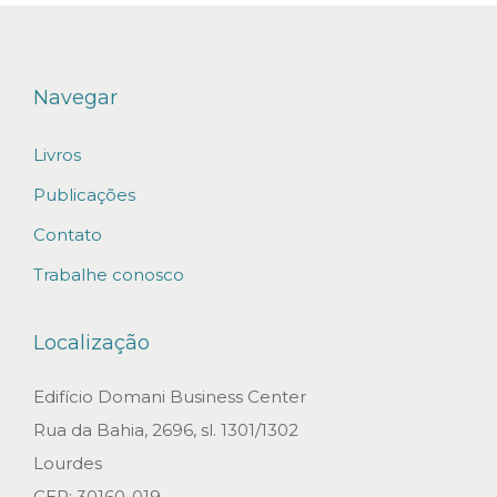
p
a
r
Navegar
c
Livros
i
a
Publicações
l
Contato
C
Trabalhe conosco
a
d
Localização
e
a
Edifício Domani Business Center
p
Rua da Bahia, 2696, sl. 1301/1302
r
Lourdes
o
CEP: 30160-019