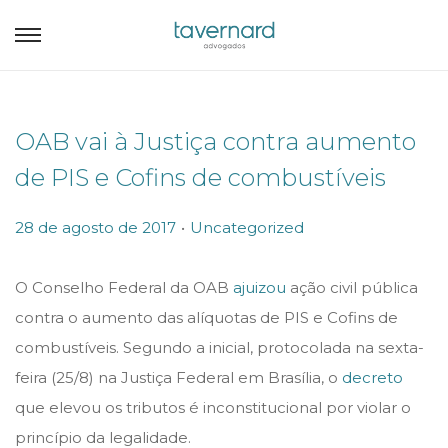
OAB vai à Justiça contra aumento
de PIS e Cofins de combustíveis
.
P
P
28 de agosto de 2017
Uncategorized
o
o
s
s
O Conselho Federal da OAB
ajuizou
ação civil pública
t
t
contra o aumento das alíquotas de PIS e Cofins de
e
e
combustíveis. Segundo a inicial, protocolada na sexta-
d
d
feira (25/8) na Justiça Federal em Brasília, o
decreto
o
i
que elevou os tributos é inconstitucional por violar o
n
n
princípio da legalidade.