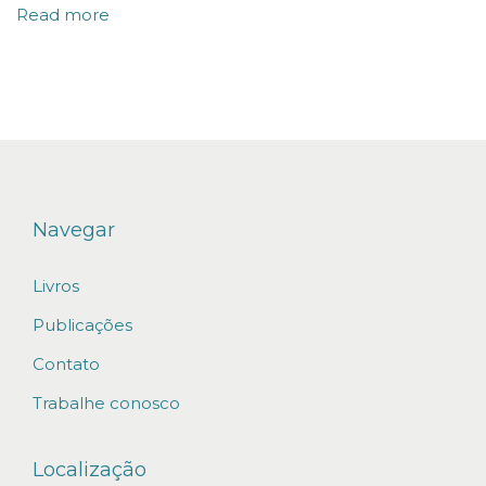
Read more
i
a
d
o
r
R
e
Navegar
d
Livros
u
ç
Publicações
ã
Contato
o
Trabalhe conosco
n
o
Localização