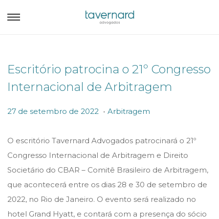
Escritório patrocina o 21º Congresso
Internacional de Arbitragem
.
P
P
2
27 de setembro de 2022
Arbitragem
o
o
7
s
s
d
O escritório Tavernard Advogados patrocinará o 21º
t
t
e
Congresso Internacional de Arbitragem e Direito
e
e
s
Societário do CBAR – Comitê Brasileiro de Arbitragem,
d
d
e
que acontecerá entre os dias 28 e 30 de setembro de
o
i
t
2022, no Rio de Janeiro. O evento será realizado no
n
n
e
hotel Grand Hyatt, e contará com a presença do sócio