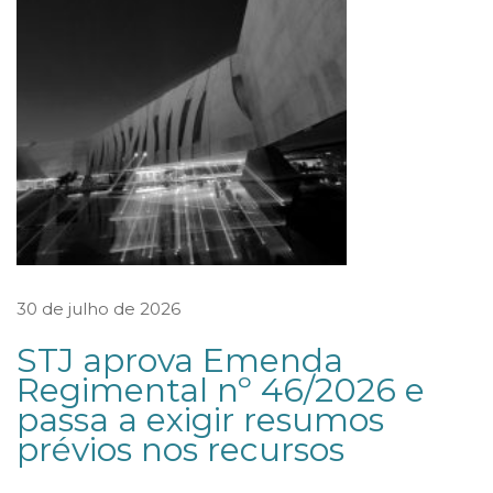
c
o
m
o
á
r
b
i
t
30 de julho de 2026
r
STJ aprova Emenda
o
Regimental nº 46/2026 e
a
passa a exigir resumos
v
prévios nos recursos
a
l