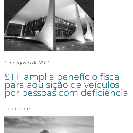
c
i
p
a
r
á
d
6 de agosto de 2026
a
STF amplia benefício fiscal
X
para aquisição de veículos
I
por pessoas com deficiência
I
I
Read more
C
o
m