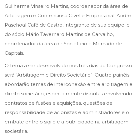
m
Guilherme Vinseiro Martins, coordenador da área de
b
Arbitragem e Contencioso Cível e Empresarial, André
r
Paschoal Café de Castro, integrante de sua equipe, e
o
do sócio Mário Tavernard Martins de Carvalho,
d
coordenador da área de Societário e Mercado de
e
Capitais.
2
O tema a ser desenvolvido nos três dias do Congresso
0
será “Arbitragem e Direito Societário”. Quatro painéis
2
abordarão temas de interconexão entre arbitragem e
2
direito societário, especialmente disputas envolvendo
contratos de fusões e aquisições, questões de
responsabilidade de acionistas e administradores e o
embate entre o sigilo e a publicidade na arbitragem
societária.