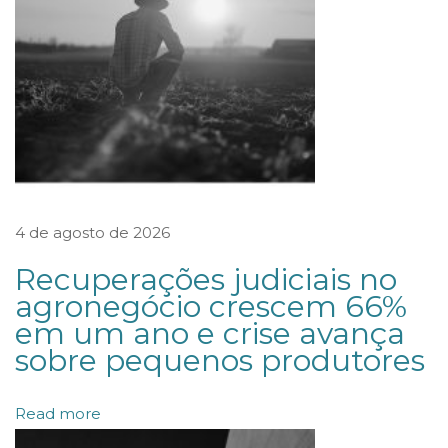
p
e
t
i
ç
ã
o
4 de agosto de 2026
d
a
Recuperações judiciais no
C
agronegócio crescem 66%
em um ano e crise avança
A
sobre pequenos produtores
M
A
Read more
R
B