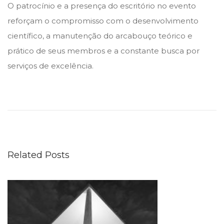
O patrocínio e a presença do escritório no evento
reforçam o compromisso com o desenvolvimento
científico, a manutenção do arcabouço teórico e
prático de seus membros e a constante busca por
serviços de excelência.
S
ó
c
i
o
Related Posts
p
a
r
t
i