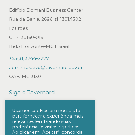
s
q
Edifício Domani Business Center
u
Rua da Bahia, 2696, sl. 1301/1302
ó
Lourdes
r
CEP: 30160-019
u
Belo Horizonte-MG l Brasil
n
+55(31)3244-2277
s
administrativo@tavernard.adv.br
d
OAB-MG 3150
e
d
Siga o Tavernard
e
l
Usamos cookies em nosso site
para fornecer a experiência mais
i
relevante, lembrando suas
b
preferências e visitas repetidas.
Ao clicar em “Aceitar”, concorda