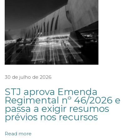
o
n
a
l
d
e
A
r
30 de julho de 2026
b
STJ aprova Emenda
i
Regimental nº 46/2026 e
t
passa a exigir resumos
r
prévios nos recursos
a
g
Read more
e