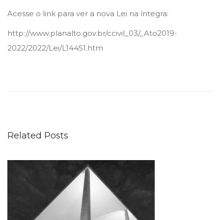
Acesse o link para ver a nova Lei na íntegra:
http://www.planalto.gov.br/ccivil_03/_Ato2019-
2022/2022/Lei/L14451.htm
E
s
c
r
i
Related Posts
t
ó
r
i
o
p