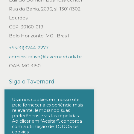
r
Rua da Bahia, 2696, sl. 1301/1302
o
Lourdes
s
CEP: 30160-019
d
Belo Horizonte-MG l Brasil
a
+55(31)3244-2277
S
administrativo@tavernard.adv.br
u
OAB-MG 3150
p
r
Siga o Tavernard
e
m
Usamos cookies em nosso site
para fornecer a experiência mais
a
relevante, lembrando suas
C
preferências e visitas repetidas.
Ao clicar em “Aceitar”, concorda
o
com a utilização de TODOS os
cookies.
r