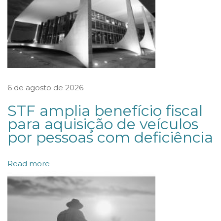
a
t
r
o
c
i
6 de agosto de 2026
n
STF amplia benefício fiscal
a
para aquisição de veículos
o
por pessoas com deficiência
2
1
Read more
º
C
o
n