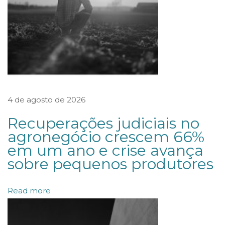
g
r
e
s
s
o
4 de agosto de 2026
I
n
Recuperações judiciais no
t
agronegócio crescem 66%
em um ano e crise avança
e
sobre pequenos produtores
r
n
Read more
a
c
i