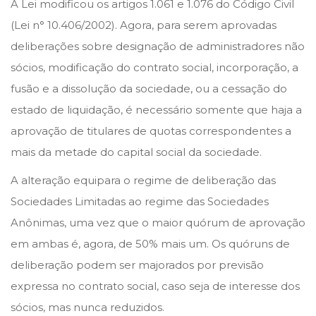
A Lei modificou os artigos 1.061 e 1.076 do Código Civil
n
n
e
(Lei n° 10.406/2002). Agora, para serem aprovadas
m
deliberações sobre designação de administradores não
b
sócios, modificação do contrato social, incorporação, a
r
fusão e a dissolução da sociedade, ou a cessação do
o
estado de liquidação, é necessário somente que haja a
d
aprovação de titulares de quotas correspondentes a
e
mais da metade do capital social da sociedade.
2
A alteração equipara o regime de deliberação das
0
Sociedades Limitadas ao regime das Sociedades
2
Anônimas, uma vez que o maior quórum de aprovação
2
em ambas é, agora, de 50% mais um. Os quóruns de
deliberação podem ser majorados por previsão
expressa no contrato social, caso seja de interesse dos
sócios, mas nunca reduzidos.