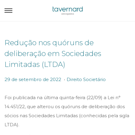
Redução nos quóruns de
deliberação em Sociedades
Limitadas (LTDA)
.
P
P
2
29 de setembro de 2022
Direito Societário
o
o
9
s
s
d
Foi publicada na última quinta-feira (22/09) a Lei n°
t
t
e
14.451/22, que alterou os quóruns de deliberação dos
e
e
s
sócios nas Sociedades Limitadas (conhecidas pela sigla
d
d
e
LTDA).
o
i
t