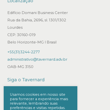
Localização
a
m
Edifício Domani Business Center
a
Rua da Bahia, 2696, sl. 1301/1302
N
Lourdes
o
CEP: 30160-019
v
Belo Horizonte-MG l Brasil
a
+55(31)3244-2277
I
administrativo@tavernard.adv.br
n
OAB-MG 3150
d
ú
Siga o Tavernard
s
t
Usamos cookies em nosso site
para fornecer a experiência mais
r
relevante, lembrando suas
i
preferências e visitas repetidas.