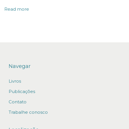
i
Read more
t
o
r
a
m
e
n
Navegar
t
Livros
o
P
Publicações
r
Contato
o
Trabalhe conosco
g
r