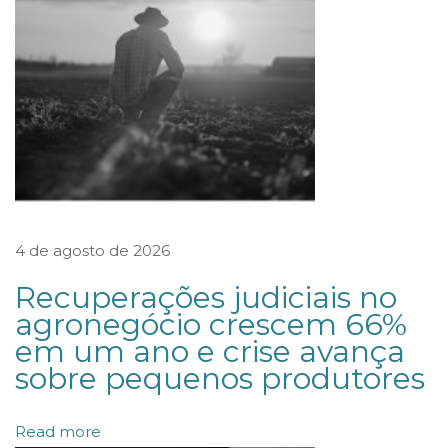
a
o
s
e
g
u
n
d
4 de agosto de 2026
o
R
Recuperações judiciais no
e
agronegócio crescem 66%
em um ano e crise avança
l
sobre pequenos produtores
a
t
Read more
ó