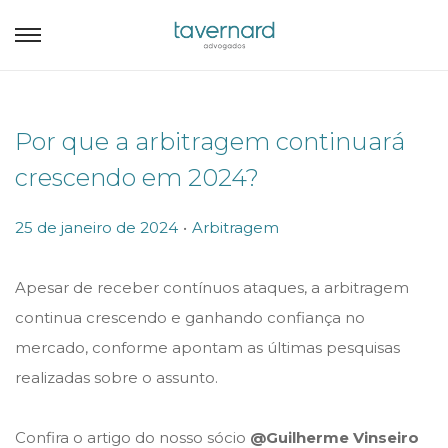
Por que a arbitragem continuará
crescendo em 2024?
.
P
P
25 de janeiro de 2024
Arbitragem
o
o
s
s
Apesar de receber contínuos ataques, a arbitragem
t
t
continua crescendo e ganhando confiança no
e
e
mercado, conforme apontam as últimas pesquisas
d
d
realizadas sobre o assunto.
o
i
n
n
Confira o artigo do nosso sócio
@Guilherme Vinseiro