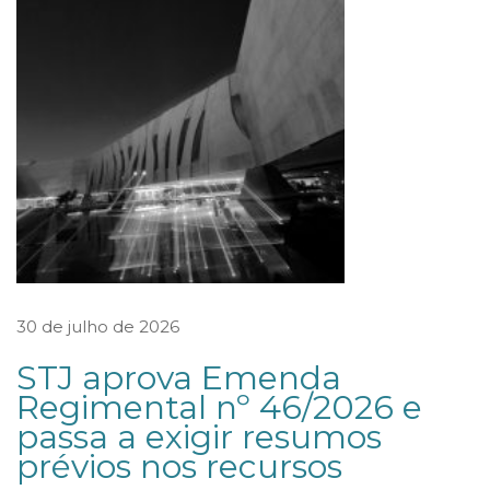
r
i
o
d
e
C
i
c
l
o
30 de julho de 2026
d
STJ aprova Emenda
e
Regimental nº 46/2026 e
M
passa a exigir resumos
o
prévios nos recursos
n