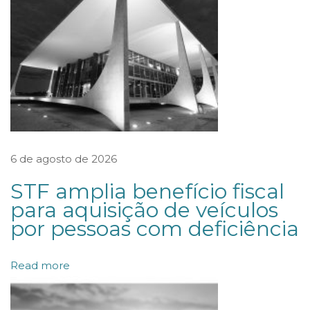
t
i
c
a
:
A
N
P
6 de agosto de 2026
D
STF amplia benefício fiscal
p
para aquisição de veículos
u
por pessoas com deficiência
b
l
Read more
i
c