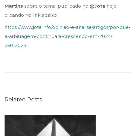
Martins
sobre o tema, publicado no
@Jota
hoje,
clicando no link abaixo:
https://www.jota.info/opiniao-e-analise/artigos/por-que-
a-arbitragem-continuara-crescendo-em-2024-
25012024
L
G
P
D
n
Related Posts
a
p
r
á