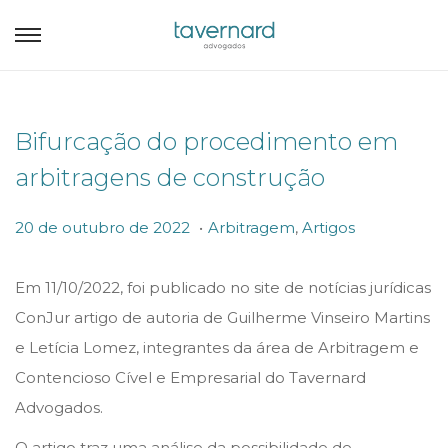
Bifurcação do procedimento em
arbitragens de construção
.
P
P
2
20 de outubro de 2022
Arbitragem
,
Artigos
o
o
0
s
s
d
Em 11/10/2022, foi publicado no site de notícias jurídicas
t
t
e
ConJur artigo de autoria de Guilherme Vinseiro Martins
e
e
o
e Letícia Lomez, integrantes da área de Arbitragem e
d
d
u
Contencioso Cível e Empresarial do Tavernard
o
i
t
Advogados.
n
n
u
O artigo traz uma análise da possibilidade de