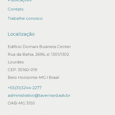
e
Contato
O
Trabalhe conosco
T
a
Localização
v
e
Edifício Domani Business Center
r
Rua da Bahia, 2696, sl. 1301/1302
n
Lourdes
a
CEP: 30160-019
r
Belo Horizonte-MG l Brasil
d
+55(31)3244-2277
A
administrativo@tavernard.adv.br
d
OAB-MG 3150
v