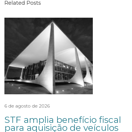
Related Posts
n
a
r
d
A
d
v
o
g
a
d
o
6 de agosto de 2026
s
STF amplia benefício fiscal
é
para aquisição de veículos
e