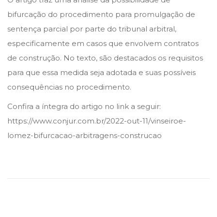
b
bifurcação do procedimento para promulgação de
r
sentença parcial por parte do tribunal arbitral,
o
especificamente em casos que envolvem contratos
d
de construção. No texto, são destacados os requisitos
e
para que essa medida seja adotada e suas possíveis
2
consequências no procedimento.
0
Confira a íntegra do artigo no link a seguir:
2
https://www.conjur.com.br/2022-out-11/vinseiroe-
2
lomez-bifurcacao-arbitragens-construcao
T
a
v
e
r