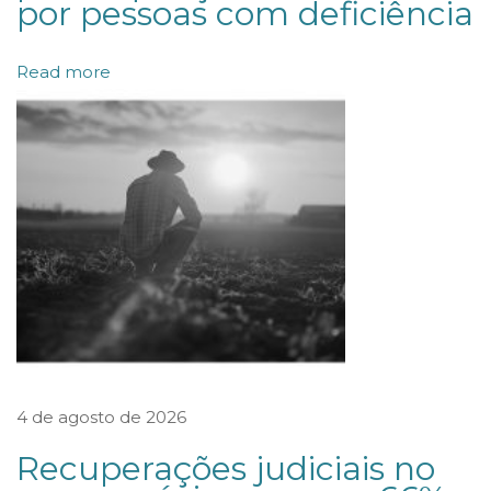
por pessoas com deficiência
s
c
Read more
r
i
t
ó
r
i
o
a
l
t
4 de agosto de 2026
a
m
Recuperações judiciais no
e