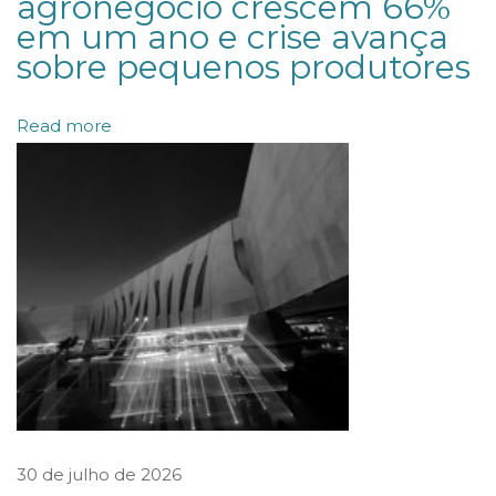
agronegócio crescem 66%
em um ano e crise avança
n
sobre pequenos produtores
t
e
Read more
r
e
c
o
m
e
n
d
a
d
o
30 de julho de 2026
p