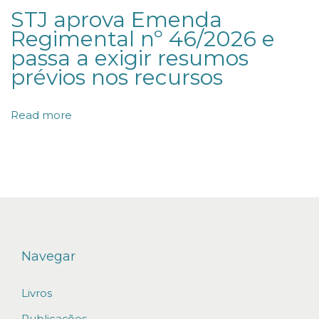
STJ aprova Emenda
e
Regimental nº 46/2026 e
l
passa a exigir resumos
a
prévios nos recursos
L
e
Read more
a
d
e
r
s
L
e
Navegar
a
Livros
g
u
Publicações