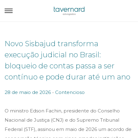
Novo Sisbajud transforma
execução judicial no Brasil:
bloqueio de contas passa a ser
contínuo e pode durar até um ano
.
P
P
28 de maio de 2026
Contencioso
o
o
s
s
O ministro Edson Fachin, presidente do Conselho
t
t
Nacional de Justiça (CNJ) e do Supremo Tribunal
e
e
Federal (STF), assinou em maio de 2026 um acordo de
d
d