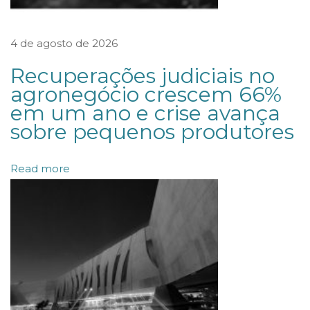
a
d
4 de agosto de 2026
o
p
Recuperações judiciais no
r
agronegócio crescem 66%
em um ano e crise avança
e
sobre pequenos produtores
s
i
Read more
d
e
n
t
e
d
o