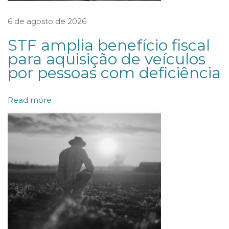
d
A
6 de agosto de 2026
d
STF amplia benefício fiscal
v
para aquisição de veículos
o
por pessoas com deficiência
g
a
Read more
d
o
s
é
n
o
m
e