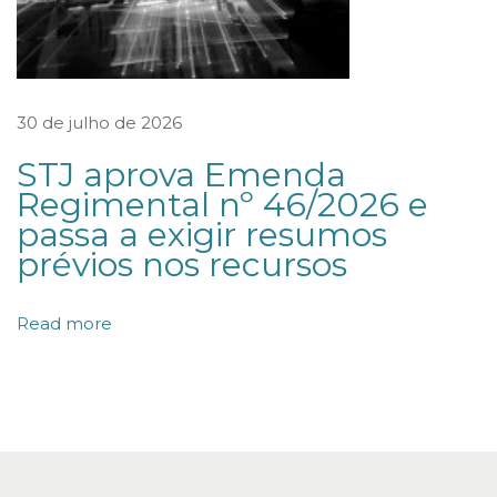
C
o
n
s
30 de julho de 2026
e
STJ aprova Emenda
l
Regimental nº 46/2026 e
h
passa a exigir resumos
o
prévios nos recursos
d
e
Read more
É
t
i
c
a