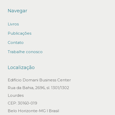
P
ú
Navegar
b
Livros
l
i
Publicações
c
Contato
a
Trabalhe conosco
d
o
Localização
E
s
Edifício Domani Business Center
t
Rua da Bahia, 2696, sl. 1301/1302
a
Lourdes
d
CEP: 30160-019
o
Belo Horizonte-MG l Brasil