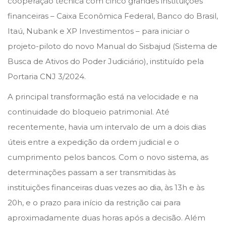
cooperação técnica com cinco grandes instituições
o
i
financeiras – Caixa Econômica Federal, Banco do Brasil,
n
n
Itaú, Nubank e XP Investimentos – para iniciar o
projeto-piloto do novo Manual do Sisbajud (Sistema de
Busca de Ativos do Poder Judiciário), instituído pela
Portaria CNJ 3/2024.
A principal transformação está na velocidade e na
continuidade do bloqueio patrimonial. Até
recentemente, havia um intervalo de um a dois dias
úteis entre a expedição da ordem judicial e o
cumprimento pelos bancos. Com o novo sistema, as
determinações passam a ser transmitidas às
instituições financeiras duas vezes ao dia, às 13h e às
20h, e o prazo para início da restrição cai para
aproximadamente duas horas após a decisão. Além