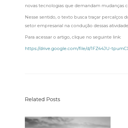
n
n
novas tecnologias que demandam mudanças co
Nesse sentido, o texto busca traçar percalços d
setor empresarial na condução dessas atividade
Para acessar o artigo, clique no seguinte link:
https://drive.google.com/file/d/1FZ44JU-tpu
A
s
e
g
u
Related Posts
r
a
n