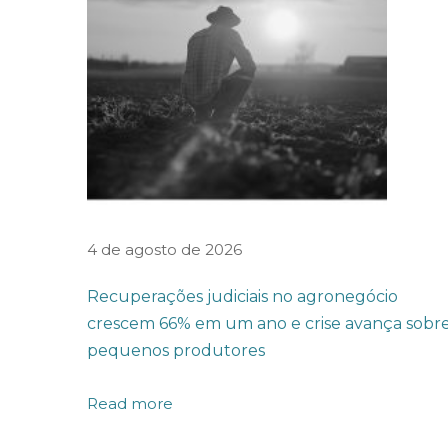
ç
a
d
o
t
r
a
b
a
4 de agosto de 2026
l
Recuperações judiciais no agronegócio
h
crescem 66% em um ano e crise avança sobr
o
pequenos produtores
n
o
Read more
a