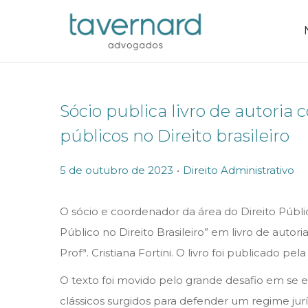
Sócio publica livro de autoria
públicos no Direito brasileiro
.
P
P
5 de outubro de 2023
Direito Administrativo
o
o
s
s
O sócio e coordenador da área do Direito Públic
t
t
Público no Direito Brasileiro” em livro de autor
e
e
Profª. Cristiana Fortini. O livro foi publicado pela
d
d
O texto foi movido pelo grande desafio em se e
o
i
clássicos surgidos para defender um regime jur