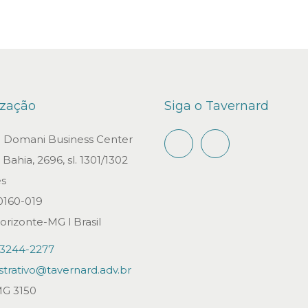
ização
Siga o Tavernard
io Domani Business Center
Bahia, 2696, sl. 1301/1302
s
0160-019
orizonte-MG l Brasil
)3244-2277
strativo@tavernard.adv.br
G 3150