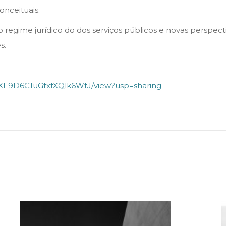
nceituais.
o regime jurídico do dos serviços públicos e novas perspec
s.
mCXF9D6C1uGtxfXQlk6WtJ/view?usp=sharing