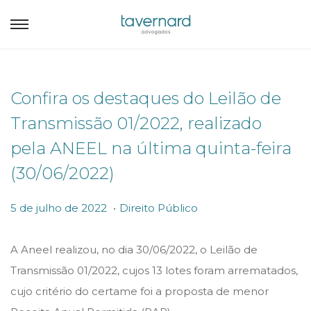
Confira os destaques do Leilão de
Transmissão 01/2022, realizado
pela ANEEL na última quinta-feira
(30/06/2022)
.
P
P
5
5 de julho de 2022
Direito Público
o
o
d
s
s
e
A Aneel realizou, no dia 30/06/2022, o Leilão de
t
t
j
Transmissão 01/2022, cujos 13 lotes foram arrematados,
e
e
u
cujo critério do certame foi a proposta de menor
d
d
l