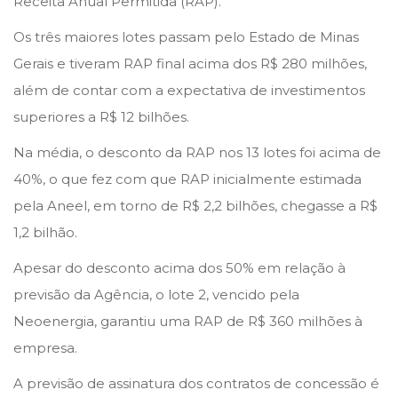
Receita Anual Permitida (RAP).
o
i
h
Os três maiores lotes passam pelo Estado de Minas
n
n
o
Gerais e tiveram RAP final acima dos R$ 280 milhões,
d
além de contar com a expectativa de investimentos
e
superiores a R$ 12 bilhões.
2
Na média, o desconto da RAP nos 13 lotes foi acima de
0
40%, o que fez com que RAP inicialmente estimada
2
pela Aneel, em torno de R$ 2,2 bilhões, chegasse a R$
2
1,2 bilhão.
Apesar do desconto acima dos 50% em relação à
previsão da Agência, o lote 2, vencido pela
Neoenergia, garantiu uma RAP de R$ 360 milhões à
empresa.
A previsão de assinatura dos contratos de concessão é