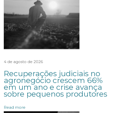
g
a
d
o
s
a
s
s
4 de agosto de 2026
e
s
Recuperações judiciais no
s
agronegócio crescem 66%
em um ano e crise avança
o
sobre pequenos produtores
r
o
Read more
u