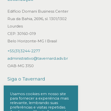
t
i
Edifício Domani Business Center
t
Rua da Bahia, 2696, sl. 1301/1302
u
Lourdes
t
CEP: 30160-019
o
Belo Horizonte-MG l Brasil
H
+55(31)3244-2277
e
administrativo@tavernard.adv.br
r
OAB-MG 3150
m
e
Siga o Tavernard
s
P
Usamos cookies em nosso site
para fornecer a experiência mais
a
relevante, lembrando suas
r
preferências e visitas repetidas.