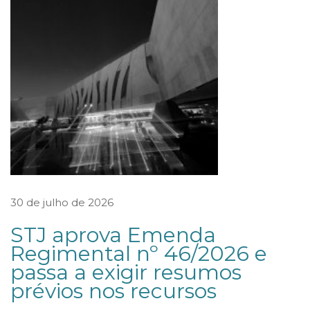
o
s
a
c
i
o
n
i
s
t
30 de julho de 2026
a
STJ aprova Emenda
s
Regimental nº 46/2026 e
c
passa a exigir resumos
o
prévios nos recursos
n