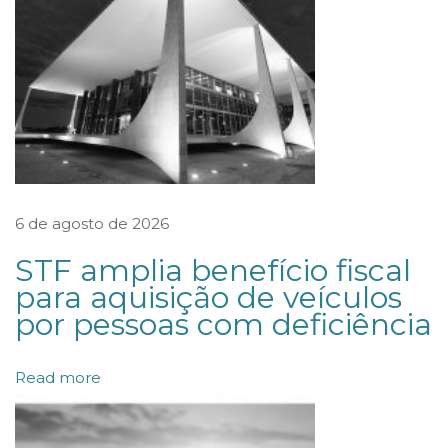
i
o
T
a
v
e
r
n
6 de agosto de 2026
a
STF amplia benefício fiscal
r
para aquisição de veículos
d
por pessoas com deficiência
A
d
Read more
v
o