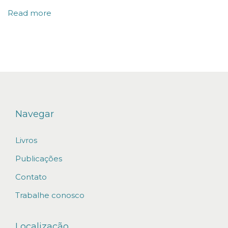
t
Read more
r
o
l
a
d
o
r
Navegar
e
Livros
s
d
Publicações
o
Contato
I
Trabalhe conosco
n
s
Localização