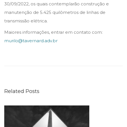
30/09/2022, os quais contemplarão construção e
manutenção de 5.425 quilômetros de linhas de
transmissão elétrica.
Maiores informações, entrar em contato com:
murilo@tavernard.adv.br
O
E
s
c
r
Related Posts
i
t
ó
r