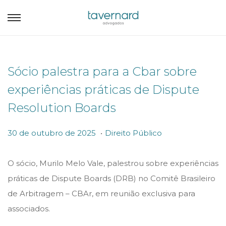
Sócio palestra para a Cbar sobre
experiências práticas de Dispute
Resolution Boards
.
P
P
3
30 de outubro de 2025
Direito Público
o
o
0
s
s
d
O sócio, Murilo Melo Vale, palestrou sobre experiências
t
t
e
práticas de Dispute Boards (DRB) no Comitê Brasileiro
e
e
o
de Arbitragem – CBAr, em reunião exclusiva para
d
d
u
associados.
o
i
t