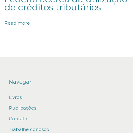
d
de créditos tributários
o
J
Read more
o
r
n
a
l
“
O
Navegar
T
Livros
e
m
Publicações
p
Contato
o
Trabalhe conosco