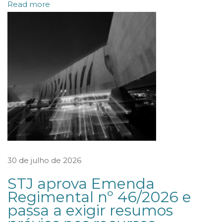
Read more
c
o
n
c
e
d
e
e
n
t
30 de julho de 2026
r
e
STJ aprova Emenda
Regimental nº 46/2026 e
v
passa a exigir resumos
i