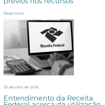
prévios nos recursos
s
t
Read more
a
e
m
r
e
p
o
r
t
a
g
30 de julho de 2026
e
Entendimento da Receita
m
Federal acerca da utilização