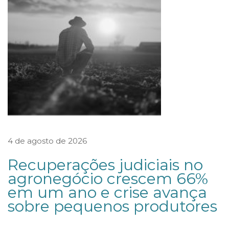
e
a
g
u
e
–
2
0
2
4 de agosto de 2026
6
Recuperações judiciais no
S
agronegócio crescem 66%
ó
em um ano e crise avança
c
sobre pequenos produtores
i
o