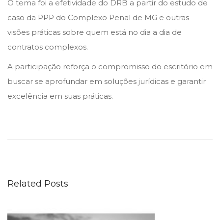
O tema foi a efetividade do DRB a partir do estudo de
n
n
u
caso da PPP do Complexo Penal de MG e outras
b
visões práticas sobre quem está no dia a dia de
r
contratos complexos.
o
A participação reforça o compromisso do escritório em
d
buscar se aprofundar em soluções jurídicas e garantir
e
excelência em suas práticas.
2
0
L
2
e
5
a
d
e
Related Posts
r
s
L