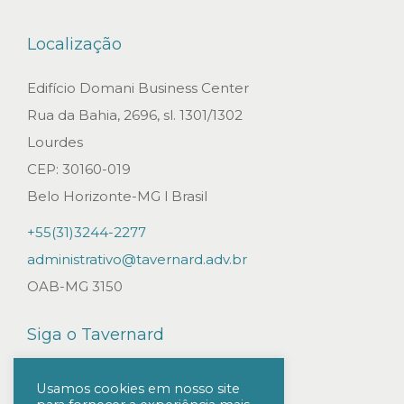
”
s
Localização
o
b
Edifício Domani Business Center
r
Rua da Bahia, 2696, sl. 1301/1302
e
Lourdes
r
CEP: 30160-019
e
Belo Horizonte-MG l Brasil
p
+55(31)3244-2277
e
administrativo@tavernard.adv.br
r
OAB-MG 3150
c
u
Siga o Tavernard
s
s
Usamos cookies em nosso site