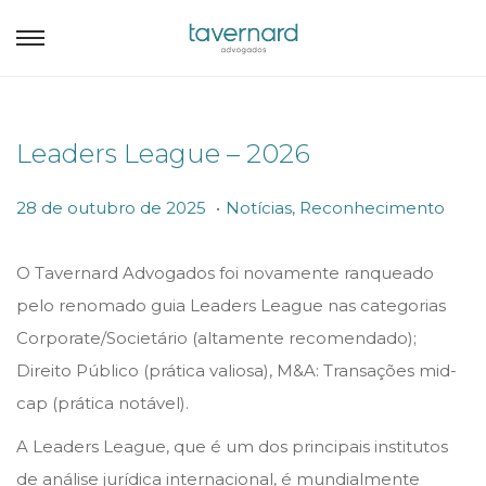
Leaders League – 2026
.
P
P
2
28 de outubro de 2025
Notícias
,
Reconhecimento
o
o
8
s
s
d
O Tavernard Advogados foi novamente ranqueado
t
t
e
pelo renomado guia Leaders League nas categorias
e
e
o
Corporate/Societário (altamente recomendado);
d
d
u
Direito Público (prática valiosa), M&A: Transações mid-
o
i
t
cap (prática notável).
n
n
u
A Leaders League, que é um dos principais institutos
b
de análise jurídica internacional, é mundialmente