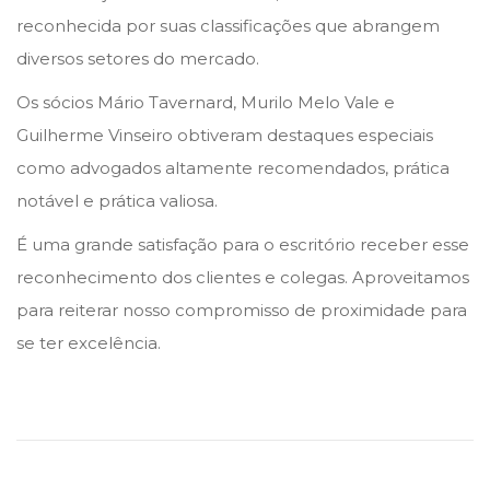
r
reconhecida por suas classificações que abrangem
o
diversos setores do mercado.
d
Os sócios Mário Tavernard, Murilo Melo Vale e
e
Guilherme Vinseiro obtiveram destaques especiais
2
como advogados altamente recomendados, prática
0
notável e prática valiosa.
2
5
É uma grande satisfação para o escritório receber esse
reconhecimento dos clientes e colegas. Aproveitamos
para reiterar nosso compromisso de proximidade para
se ter excelência.
T
h
e
L