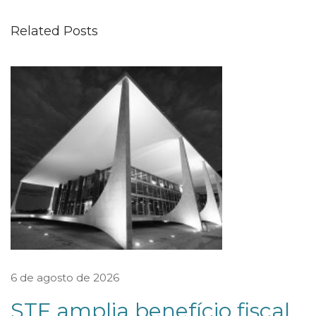
e
Related Posts
g
a
l
5
0
0
S
ó
c
i
o
p
6 de agosto de 2026
a
STF amplia benefício fiscal
l