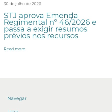
a
30 de julho de 2026
s
STJ aprova Emenda
p
Regimental nº 46/2026 e
r
passa a exigir resumos
á
prévios nos recursos
t
i
Read more
c
a
s
d
e
D
i
Navegar
s
Livros