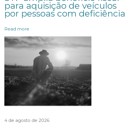
para aquisição de veículos
e
por pessoas com deficiência
s
t
Read more
r
a
p
a
r
a
a
C
b
a
4 de agosto de 2026
r
s