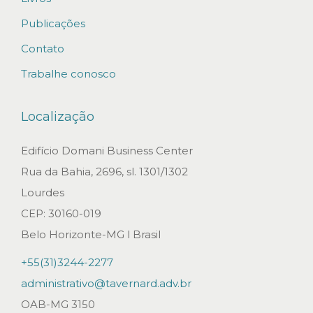
p
u
Publicações
t
Contato
e
Trabalhe conosco
R
e
Localização
s
o
Edifício Domani Business Center
l
Rua da Bahia, 2696, sl. 1301/1302
u
Lourdes
t
CEP: 30160-019
i
Belo Horizonte-MG l Brasil
o
+55(31)3244-2277
n
administrativo@tavernard.adv.br
B
OAB-MG 3150