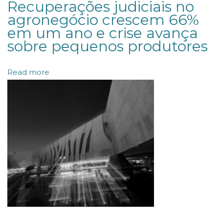
Recuperações judiciais no
o
agronegócio crescem 66%
em um ano e crise avança
b
sobre pequenos produtores
r
e
Read more
e
x
p
e
r
i
ê
n
c
i