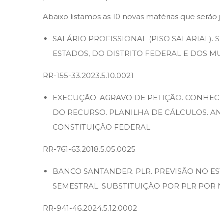
d
e
Abaixo listamos as 10 novas matérias que serão 
2
SALÁRIO PROFISSIONAL (PISO SALARIAL).
0
ESTADOS, DO DISTRITO FEDERAL E DOS MU
2
5
RR-155-33.2023.5.10.0021
EXECUÇÃO. AGRAVO DE PETIÇÃO. CONHEC
DO RECURSO. PLANILHA DE CÁLCULOS. ANÁL
CONSTITUIÇÃO FEDERAL.
RR-761-63.2018.5.05.0025
BANCO SANTANDER. PLR. PREVISÃO NO E
SEMESTRAL. SUBSTITUIÇÃO POR PLR POR
RR-941-46.2024.5.12.0002