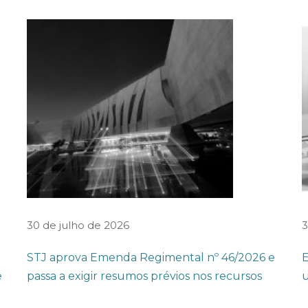
30 de julho de 2026
3
STJ aprova Emenda Regimental nº 46/2026 e
E
e
passa a exigir resumos prévios nos recursos
u