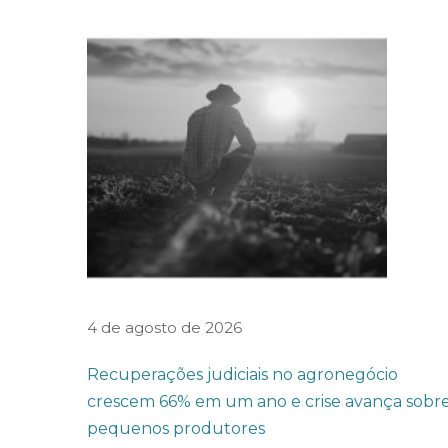
g
u
r
a
n
ç
a
e
t
r
a
4 de agosto de 2026
n
Recuperações judiciais no agronegócio
s
crescem 66% em um ano e crise avança sobr
p
pequenos produtores
a