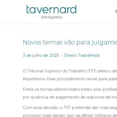
Novos temas vão para julgame
.
P
P
3
3 de julho de 2025
Direito Trabalhista
o
o
d
s
s
e
O Tribunal Superior do Trabalho (TST) afetou 
t
t
j
Repetitivos. Esse procedimento serve para pa
e
e
u
Entre os temas selecionados estão: piso profissi
d
d
l
por ausência de pagamento de adicional de insa
o
i
h
Com essa decisão, o TST pretende dar mais segu
n
n
o
processo mais rápido. Isso vai afetar milhares 