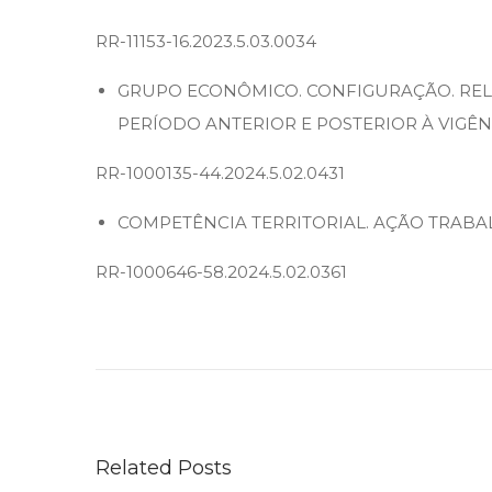
RR-11153-16.2023.5.03.0034
GRUPO ECONÔMICO. CONFIGURAÇÃO. REL
PERÍODO ANTERIOR E POSTERIOR À VIGÊNCI
RR-1000135-44.2024.5.02.0431
COMPETÊNCIA TERRITORIAL. AÇÃO TRABA
RR-1000646-58.2024.5.02.0361
M
a
i
s
s
Related Posts
e