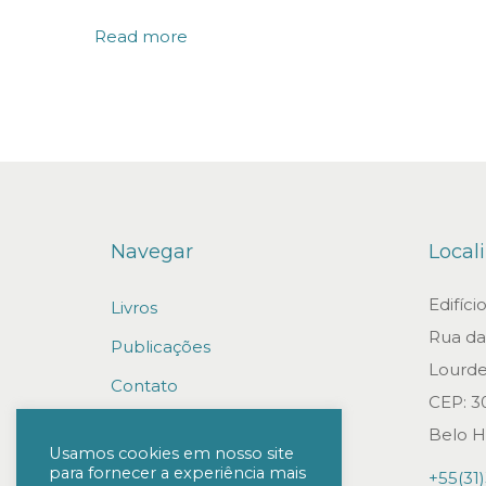
r
Read more
ê
n
c
i
a
:
Navegar
Local
F
u
Edifíc
Livros
n
Rua da 
Publicações
d
Lourde
o
Contato
CEP: 3
s
Trabalhe conosco
Belo H
s
Usamos cookies em nosso site
para fornecer a experiência mais
+55(31
e