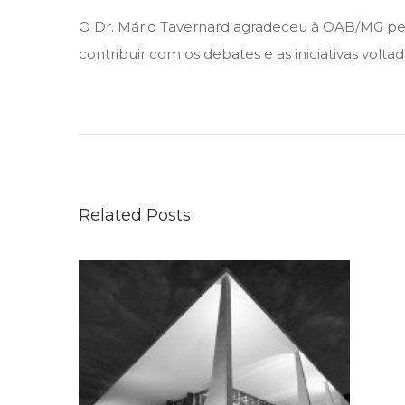
n
n
o
O Dr. Mário Tavernard agradeceu à OAB/MG pela
d
contribuir com os debates e as iniciativas volt
e
2
N
0
o
2
v
5
o
s
Related Posts
t
e
m
a
s
v
ã