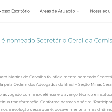
Nosso Escritório
Áreas de Atuação
Nossa equ
é nomeado Secretário Geral da Comissã
nard Martins de Carvalho foi oficialmente nomeado Secretár
a pela Ordem dos Advogados do Brasil – Seção Minas Gerai
vogado com a excelência e o avanço técnico e institucion
ntínua transformação. Conforme destaca o sócio: “Participa
mos a evolução dessa que é, possivelmente, a mais dinâmica