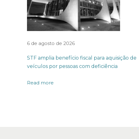
o
p
a
r
a
6 de agosto de 2026
j
STF amplia benefício fiscal para aquisição de
u
veículos por pessoas com deficiência
l
g
Read more
a
m
e
n
t
o