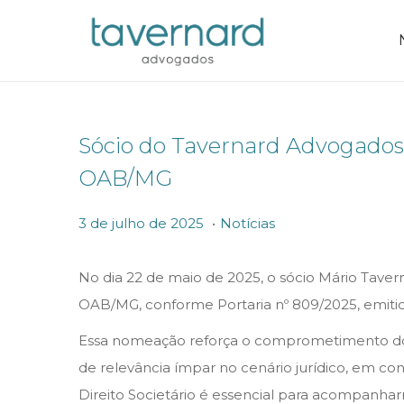
Sócio do Tavernard Advogados 
OAB/MG
.
P
P
3
3 de julho de 2025
Notícias
o
o
d
s
s
e
No dia 22 de maio de 2025, o sócio Mário Taver
t
t
j
OAB/MG, conforme Portaria nº 809/2025, emitid
e
e
u
Essa nomeação reforça o comprometimento do ad
d
d
l
de relevância ímpar no cenário jurídico, em co
o
i
h
Direito Societário é essencial para acompanhar