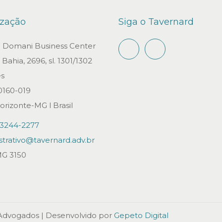
ização
Siga o Tavernard
io Domani Business Center
Bahia, 2696, sl. 1301/1302
s
0160-019
orizonte-MG l Brasil
)3244-2277
strativo@tavernard.adv.br
G 3150
 Advogados
| Desenvolvido por
Gepeto Digital