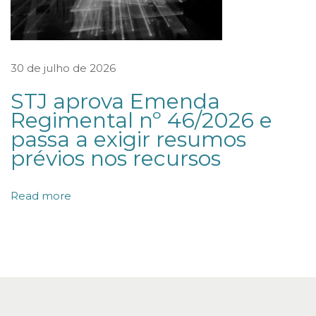
d
e
p
30 de julho de 2026
e
STJ aprova Emenda
q
Regimental nº 46/2026 e
u
passa a exigir resumos
e
prévios nos recursos
n
a
Read more
s
e
m
p
r
e