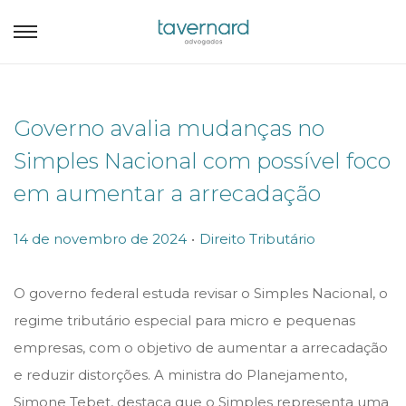
Governo avalia mudanças no
Simples Nacional com possível foco
em aumentar a arrecadação
.
P
P
14 de novembro de 2024
Direito Tributário
o
o
s
s
O governo federal estuda revisar o Simples Nacional, o
t
t
regime tributário especial para micro e pequenas
e
e
empresas, com o objetivo de aumentar a arrecadação
d
d
e reduzir distorções. A ministra do Planejamento,
o
i
Simone Tebet, destaca que o Simples representa uma