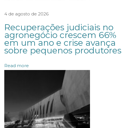
f
4 de agosto de 2026
a
c
Recuperações judiciais no
i
agronegócio crescem 66%
em um ano e crise avança
l
sobre pequenos produtores
i
t
Read more
a
r
a
c
e
s
s
o