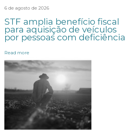
s
6 de agosto de 2026
o
STF amplia benefício fiscal
b
para aquisição de veículos
r
por pessoas com deficiência
e
r
Read more
e
g
r
a
s
p
a
r
a