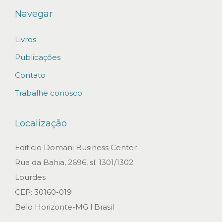
s
Navegar
a
Livros
s
a
Publicações
o
Contato
m
Trabalhe conosco
e
r
Localização
c
a
Edifício Domani Business Center
d
Rua da Bahia, 2696, sl. 1301/1302
o
Lourdes
d
CEP: 30160-019
e
Belo Horizonte-MG l Brasil
c