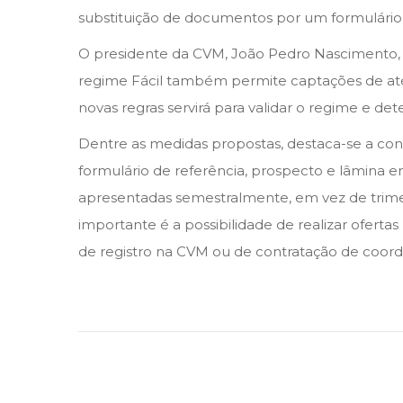
n
n
e
substituição de documentos por um formulário 
m
O presidente da CVM, João Pedro Nascimento, e
b
regime Fácil também permite captações de até
r
novas regras servirá para validar o regime e det
o
d
Dentre as medidas propostas, destaca-se a conc
e
formulário de referência, prospecto e lâmina 
2
apresentadas semestralmente, em vez de trime
0
importante é a possibilidade de realizar oferta
2
de registro na CVM ou de contratação de coord
4
S
ó
c
i
o