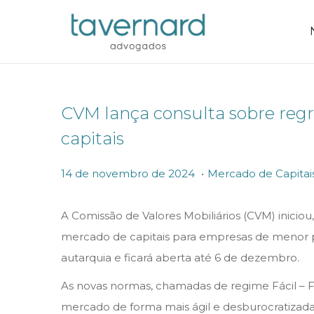
CVM lança consulta sobre regr
capitais
.
P
P
1
14 de novembro de 2024
Mercado de Capitai
o
o
4
s
s
d
A Comissão de Valores Mobiliários (CVM) iniciou,
t
t
e
mercado de capitais para empresas de menor po
e
e
n
autarquia e ficará aberta até 6 de dezembro.
d
d
o
As novas normas, chamadas de regime Fácil – Fa
o
i
v
mercado de forma mais ágil e desburocratizad