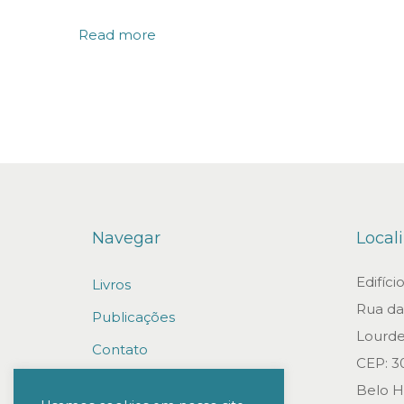
o
Read more
g
a
d
o
s
s
ã
Navegar
Local
o
r
Edifíc
Livros
a
Rua da 
Publicações
n
Lourde
q
Contato
CEP: 3
u
Trabalhe conosco
Belo H
e