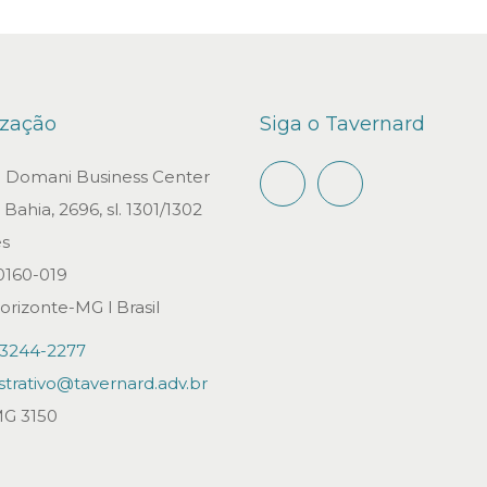
ização
Siga o Tavernard
io Domani Business Center
Bahia, 2696, sl. 1301/1302
s
0160-019
orizonte-MG l Brasil
)3244-2277
strativo@tavernard.adv.br
G 3150