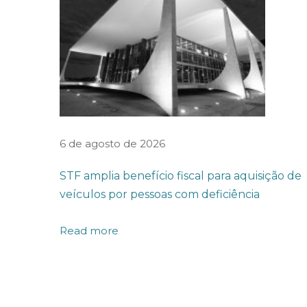
l
c
r
e
s
c
e
6 de agosto de 2026
e
STF amplia benefício fiscal para aquisição de
m
veículos por pessoas com deficiência
2
0
Read more
2
5
,
m