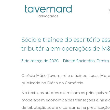
Sócio e trainee do escritório 
tributária em operações de M
.
P
P
3
3 de março de 2026
Direito Societário
,
Direito
o
o
d
s
s
e
O sócio Mário Tavernard e o trainee Lucas More
t
t
m
publicado no Diário do Comércio.
e
e
a
No texto, os autores examinam os principais ref
d
d
r
modelagem econômica das transações e na alocaç
o
i
ç
de tributação sobre o consumo na precificação d