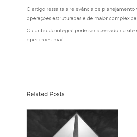
n
n
o
O artigo ressalta a relevância de planejamento
d
operações estruturadas e de maior complexida
e
2
O conteúdo integral pode ser acessado no site 
0
operacoes-ma/
2
M
6
&
A
n
o
Related Posts
B
r
a
s
i