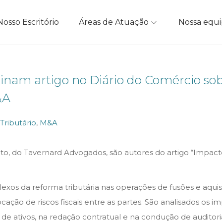
Nosso Escritório
Áreas de Atuação
Nossa equ
assinam artigo no Diário do Comércio s
&A
 Tributário
,
M&A
to, do Tavernard Advogados, são autores do artigo “Impact
lexos da reforma tributária nas operações de fusões e aquis
ão de riscos fiscais entre as partes. São analisados os i
e ativos, na redação contratual e na condução de auditorias