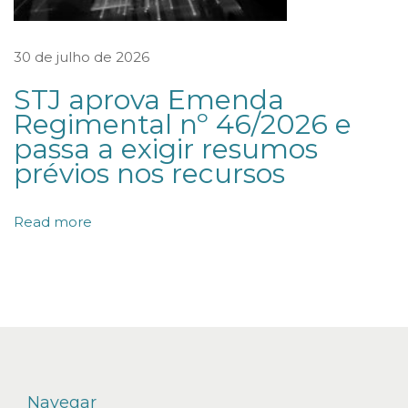
g
e
30 de julho de 2026
m
STJ aprova Emenda
?
Regimental nº 46/2026 e
O
passa a exigir resumos
n
prévios nos recursos
o
v
Read more
o
c
e
n
á
r
i
Navegar