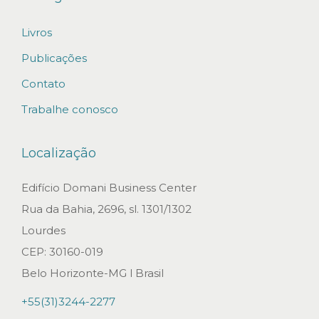
o
Livros
d
o
Publicações
s
Contato
D
Trabalhe conosco
e
p
Localização
ó
s
Edifício Domani Business Center
i
Rua da Bahia, 2696, sl. 1301/1302
t
Lourdes
o
CEP: 30160-019
s
Belo Horizonte-MG l Brasil
J
+55(31)3244-2277
u