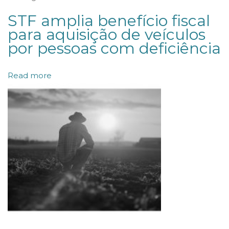
u
STF amplia benefício fiscal
d
para aquisição de veículos
i
por pessoas com deficiência
c
i
Read more
a
l
a
n
u
l
a
a
C
l