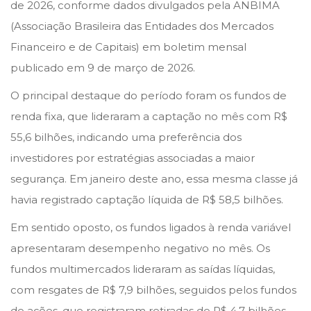
e
e
de 2026, conforme dados divulgados pela ANBIMA
d
d
(Associação Brasileira das Entidades dos Mercados
o
i
Financeiro e de Capitais) em boletim mensal
n
n
publicado em 9 de março de 2026.
O principal destaque do período foram os fundos de
renda fixa, que lideraram a captação no mês com R$
55,6 bilhões, indicando uma preferência dos
investidores por estratégias associadas a maior
segurança. Em janeiro deste ano, essa mesma classe já
havia registrado captação líquida de R$ 58,5 bilhões.
Em sentido oposto, os fundos ligados à renda variável
apresentaram desempenho negativo no mês. Os
fundos multimercados lideraram as saídas líquidas,
com resgates de R$ 7,9 bilhões, seguidos pelos fundos
de ações, que registraram retiradas de R$ 4,7 bilhões.