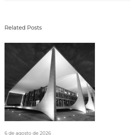
i
q
u
Related Posts
i
d
a
ç
ã
o
E
x
t
r
a
j
6 de agosto de 2026