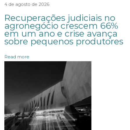
4 de agosto de 2026
á
u
Recuperações judiciais no
s
agronegócio crescem 66%
em um ano e crise avança
u
sobre pequenos produtores
l
a
Read more
d
e
A
r
b
i
t
r
a