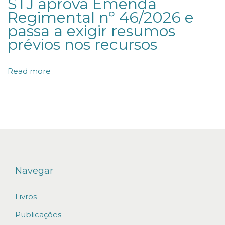
STJ aprova Emenda
n
Regimental nº 46/2026 e
i
passa a exigir resumos
v
prévios nos recursos
e
r
Read more
s
a
l
i
z
a
ç
Navegar
ã
Livros
o
d
Publicações