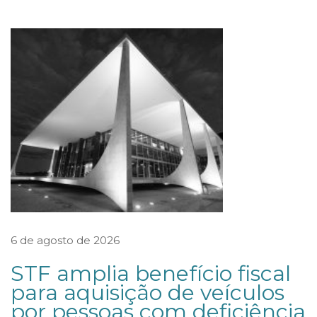
r
o
v
a
a
n
o
v
a
N
o
r
6 de agosto de 2026
m
STF amplia benefício fiscal
a
para aquisição de veículos
d
por pessoas com deficiência