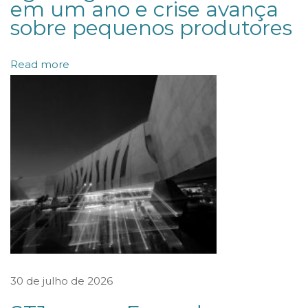
em um ano e crise avança
l
sobre pequenos produtores
a
n
Read more
d
o
a
s
m
e
t
a
s
d
e
30 de julho de 2026
u