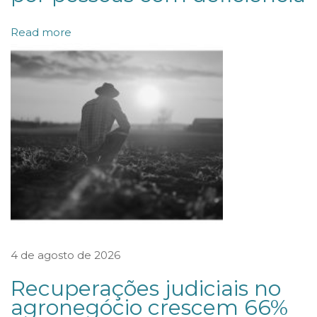
e
R
Read more
e
f
e
r
ê
n
c
i
a
r
4 de agosto de 2026
e
g
Recuperações judiciais no
u
agronegócio crescem 66%