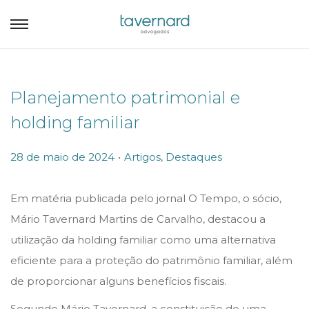
Planejamento patrimonial e
holding familiar
.
P
P
28 de maio de 2024
Artigos
,
Destaques
o
o
s
s
Em matéria publicada pelo jornal O Tempo, o sócio,
t
t
Mário Tavernard Martins de Carvalho, destacou a
e
e
utilização da holding familiar como uma alternativa
d
d
eficiente para a proteção do patrimônio familiar, além
o
i
de proporcionar alguns benefícios fiscais.
n
n
Segundo Mário Tavernard, a constituição de uma