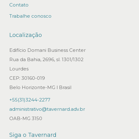
o
Contato
s
Trabalhe conosco
s
e
Localização
r
v
Edifício Domani Business Center
i
Rua da Bahia, 2696, sl. 1301/1302
ç
Lourdes
o
CEP: 30160-019
s
Belo Horizonte-MG l Brasil
d
+55(31)3244-2277
e
administrativo@tavernard.adv.br
OAB-MG 3150
á
g
Siga o Tavernard