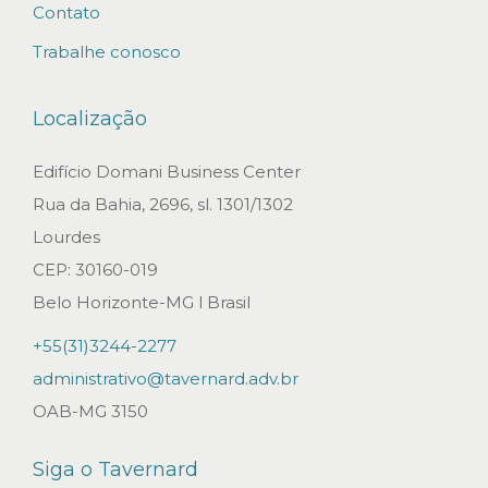
s
Contato
s
Trabalhe conosco
o
c
Localização
i
e
Edifício Domani Business Center
d
Rua da Bahia, 2696, sl. 1301/1302
a
Lourdes
d
CEP: 30160-019
e
Belo Horizonte-MG l Brasil
s
+55(31)3244-2277
d
administrativo@tavernard.adv.br
e
OAB-MG 3150
a
d
Siga o Tavernard