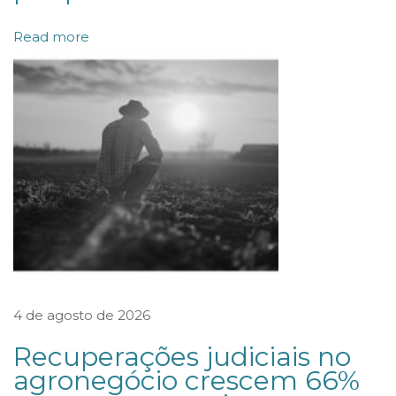
ç
Read more
ã
o
e
A
r
b
i
t
r
a
4 de agosto de 2026
g
e
Recuperações judiciais no
m
agronegócio crescem 66%