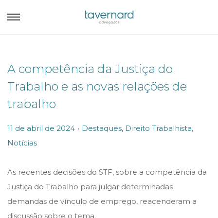
A competência da Justiça do
Trabalho e as novas relações de
trabalho
.
P
P
11 de abril de 2024
Destaques
,
Direito Trabalhista
,
o
o
Notícias
s
s
t
t
As recentes decisões do STF, sobre a competência da
e
e
Justiça do Trabalho para julgar determinadas
d
d
demandas de vínculo de emprego, reacenderam a
o
i
discussão sobre o tema.