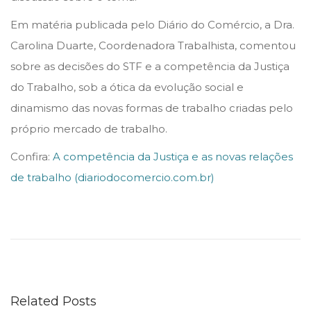
n
n
Em matéria publicada pelo Diário do Comércio, a Dra.
Carolina Duarte, Coordenadora Trabalhista, comentou
sobre as decisões do STF e a competência da Justiça
do Trabalho, sob a ótica da evolução social e
dinamismo das novas formas de trabalho criadas pelo
próprio mercado de trabalho.
Confira:
A competência da Justiça e as novas relações
de trabalho (diariodocomercio.com.br)
E
v
e
n
t
Related Posts
o