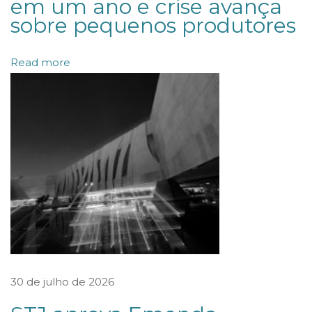
em um ano e crise avança
c
sobre pequenos produtores
o
m
Read more
o
m
e
i
o
d
e
s
o
l
u
30 de julho de 2026
ç