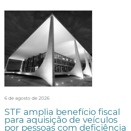
S
e
m
i
n
á
r
i
o
“
M
6 de agosto de 2026
e
STF amplia benefício fiscal
d
para aquisição de veículos
i
por pessoas com deficiência
a