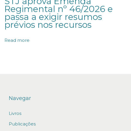
STJ aprova Emenda
ã
Regimental nº 46/2026 e
o
passa a exigir resumos
d
prévios nos recursos
e
c
Read more
o
n
f
l
i
t
o
Navegar
s
Livros
n
a
Publicações