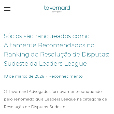
Sócios são ranqueados como
Altamente Recomendados no
Ranking de Resolução de Disputas:
Sudeste da Leaders League
.
P
P
1
18 de março de 2026
Reconhecimento
o
o
8
s
s
d
O Tavernard Advogados foi novamente ranqueado
t
t
e
pelo renomado guia Leaders League na categoria de
e
e
m
Resolução de Disputas: Sudeste.
d
d
a