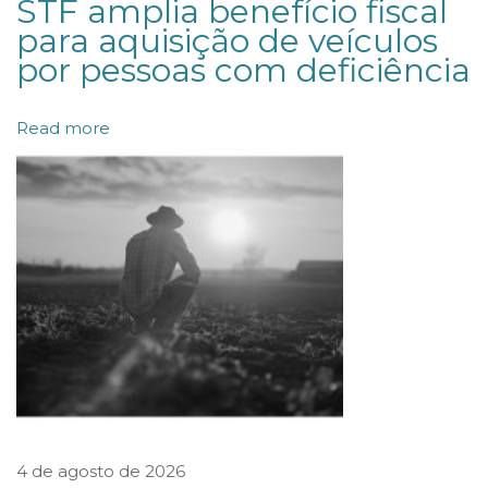
STF amplia benefício fiscal
ó
para aquisição de veículos
s
por pessoas com deficiência
i
t
Read more
o
s
J
u
d
i
c
i
a
i
4 de agosto de 2026
s