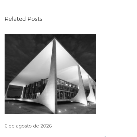
v
o
Related Posts
c
e
n
á
r
i
o
d
o
s
D
e
6 de agosto de 2026
p