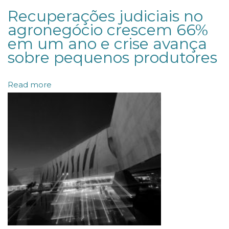
:
Recuperações judiciais no
O
agronegócio crescem 66%
em um ano e crise avança
q
sobre pequenos produtores
u
e
Read more
m
u
d
a
n
a
e
s
t
r