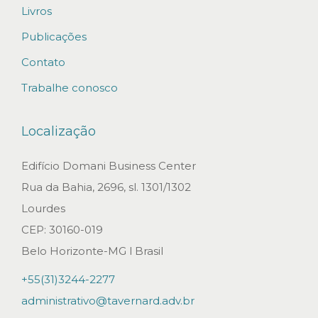
Livros
a
s
Publicações
?
Contato
S
Trabalhe conosco
T
J
Localização
m
a
Edifício Domani Business Center
n
Rua da Bahia, 2696, sl. 1301/1302
t
Lourdes
é
CEP: 30160-019
m
Belo Horizonte-MG l Brasil
a
+55(31)3244-2277
n
administrativo@tavernard.adv.br
u