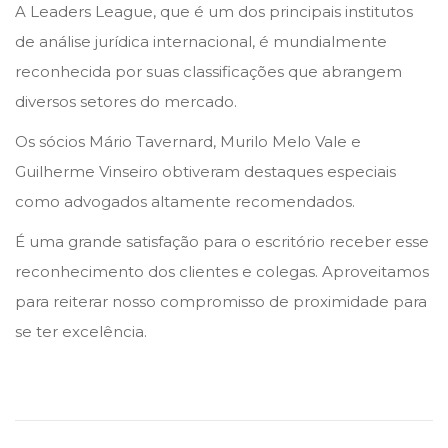
A Leaders League, que é um dos principais institutos
o
i
r
de análise jurídica internacional, é mundialmente
n
n
ç
reconhecida por suas classificações que abrangem
o
diversos setores do mercado.
d
Os sócios Mário Tavernard, Murilo Melo Vale e
e
Guilherme Vinseiro obtiveram destaques especiais
2
como advogados altamente recomendados.
0
2
É uma grande satisfação para o escritório receber esse
6
reconhecimento dos clientes e colegas. Aproveitamos
para reiterar nosso compromisso de proximidade para
se ter excelência.
O
n
o