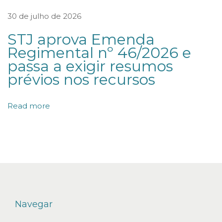
a
30 de julho de 2026
t
STJ aprova Emenda
é
Regimental nº 46/2026 e
g
passa a exigir resumos
i
prévios nos recursos
a
d
Read more
a
s
e
m
p
r
e
Navegar
s