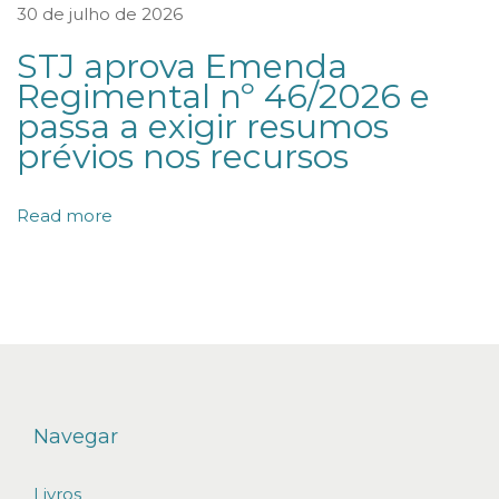
30 de julho de 2026
k
STJ aprova Emenda
i
Regimental nº 46/2026 e
n
passa a exigir resumos
g
prévios nos recursos
d
e
Read more
R
e
s
o
l
u
ç
Navegar
ã
Livros