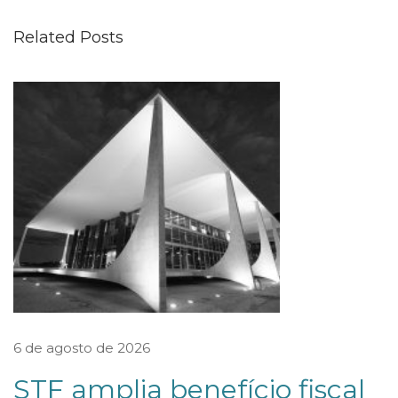
o
Related Posts
s
s
ã
o
r
a
n
q
u
e
a
d
6 de agosto de 2026
o
STF amplia benefício fiscal
s