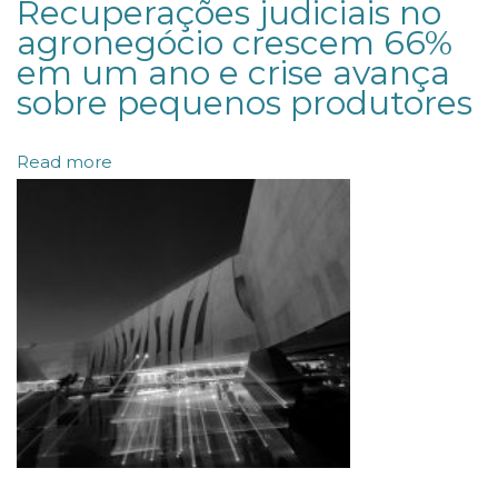
Recuperações judiciais no
c
agronegócio crescem 66%
em um ano e crise avança
o
sobre pequenos produtores
m
e
Read more
n
d
a
d
o
s
n
o
R
a
n