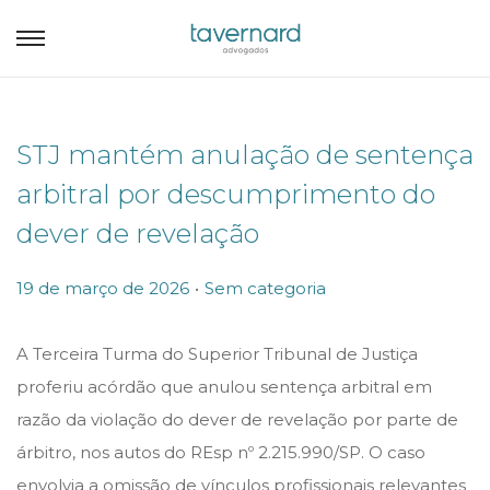
STJ mantém anulação de sentença
arbitral por descumprimento do
dever de revelação
.
P
P
19 de março de 2026
Sem categoria
o
o
s
s
A Terceira Turma do Superior Tribunal de Justiça
t
t
proferiu acórdão que anulou sentença arbitral em
e
e
razão da violação do dever de revelação por parte de
d
d
árbitro, nos autos do REsp nº 2.215.990/SP. O caso
o
i
envolvia a omissão de vínculos profissionais relevantes