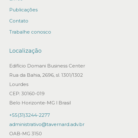
o
d
Publicações
e
Contato
D
Trabalhe conosco
i
s
Localização
p
u
Edifício Domani Business Center
t
Rua da Bahia, 2696, sl. 1301/1302
a
Lourdes
s
CEP: 30160-019
:
Belo Horizonte-MG l Brasil
S
+55(31)3244-2277
u
administrativo@tavernard.adv.br
d
OAB-MG 3150