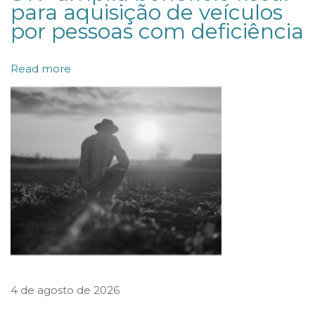
para aquisição de veículos
c
por pessoas com deficiência
o
m
Read more
o
A
l
t
a
m
e
n
t
e
4 de agosto de 2026
R
e