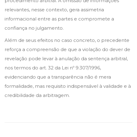
procedimento arbitral. A omissão de informações
relevantes, nesse contexto, gera assimetria
informacional entre as partes e compromete a
confiança no julgamento.
Além de seus efeitos no caso concreto, o precedente
reforça a compreensão de que a violação do dever de
revelação pode levar à anulação da sentença arbitral,
nos termos do art. 32 da Lei nº 9.307/1996,
evidenciando que a transparência não é mera
formalidade, mas requisito indispensável à validade e à
credibilidade da arbitragem.
S
ó
c
i