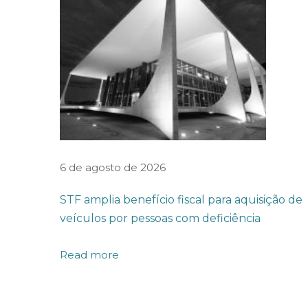
D
e
c
r
e
t
o
q
6 de agosto de 2026
u
STF amplia benefício fiscal para aquisição de
e
veículos por pessoas com deficiência
r
e
Read more
g
u
l