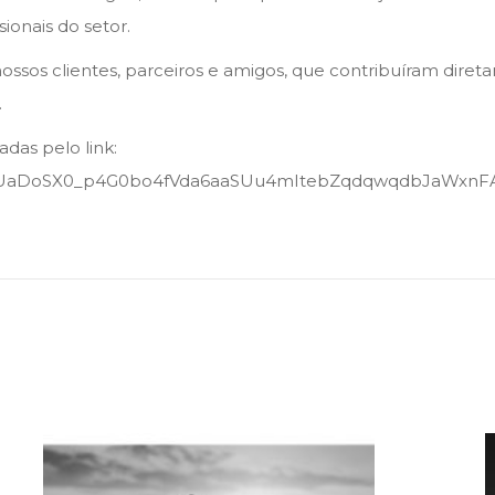
sionais do setor.
os clientes, parceiros e amigos, que contribuíram direta
.
adas pelo link:
LSc1UaDoSX0_p4G0bo4fVda6aaSUu4mItebZqdqwqdbJaWxnF