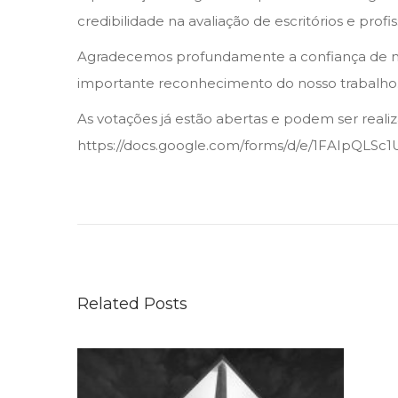
o
credibilidade na avaliação de escritórios e profis
d
e
Agradecemos profundamente a confiança de noss
2
importante reconhecimento do nosso trabalho
0
As votações já estão abertas e podem ser realiz
2
https://docs.google.com/forms/d/e/1FAIpQ
6
P
u
b
l
i
Related Posts
c
a
d
o