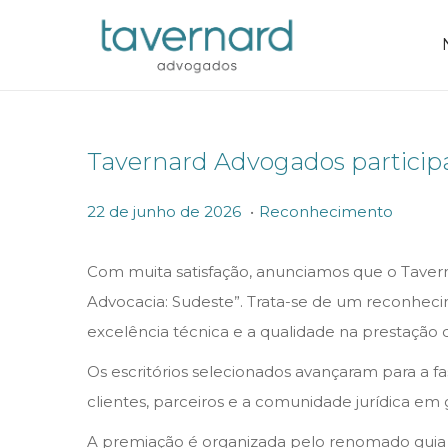
Tavernard Advogados participa
.
P
P
2
22 de junho de 2026
Reconhecimento
o
o
2
s
s
d
Com muita satisfação, anunciamos que o Taverna
t
t
e
Advocacia: Sudeste”. Trata-se de um reconhecim
e
e
j
excelência técnica e a qualidade na prestação de
d
d
u
Os escritórios selecionados avançaram para a f
o
i
n
clientes, parceiros e a comunidade jurídica em
n
n
h
A premiação é organizada pelo renomado guia 