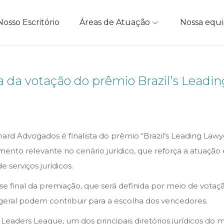
Nosso Escritório
Áreas de Atuação
Nossa equ
 da votação do prêmio Brazil’s Leadi
rd Advogados é finalista do prêmio “Brazil’s Leading Lawye
ento relevante no cenário jurídico, que reforça a atuação
 serviços jurídicos.
ase final da premiação, que será definida por meio de vot
 geral podem contribuir para a escolha dos vencedores.
Leaders League, um dos principais diretórios jurídicos d