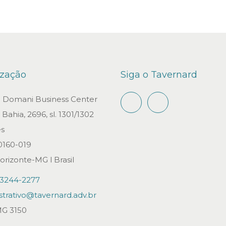
ização
Siga o Tavernard
io Domani Business Center
Bahia, 2696, sl. 1301/1302
s
0160-019
orizonte-MG l Brasil
)3244-2277
strativo@tavernard.adv.br
G 3150