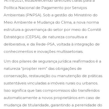
14.119/2021, estabelecendo diretrizes claras para a
o
i
Política Nacional de Pagamento por Serviços
n
n
Ambientais (PNPSA). Sob a gestão do Ministério do
Meio Ambiente e Mudança do Clima, a nova norma
estrutura a governança do setor por meio do Comitê
Estratégico (CEPSA), de natureza consultiva e
deliberativa, e da Rede-PSA, voltada à integração de
conhecimentos e inovações multissetoriais.
Um dos pilares de segurança jurídica reafirmados é a
natureza “propter rem” das obrigações de
conservação, restauração ou manutenção de práticas
sustentáveis vinculadas a imóveis rurais ou urbanos.
Isso significa que tais compromissos são transferidos
automaticamente a novos proprietários em caso de
mudança de titularidade, garantindo a perenidade do