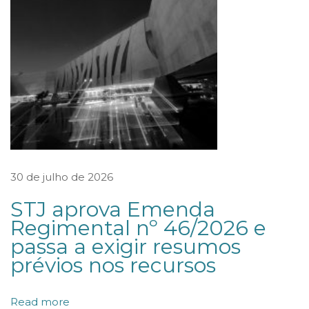
s
o
p
a
r
a
r
e
s
30 de julho de 2026
p
STJ aprova Emenda
o
Regimental nº 46/2026 e
n
passa a exigir resumos
s
prévios nos recursos
a
b
Read more