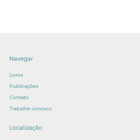
i
l
i
z
a
ç
ã
Navegar
o
Livros
d
e
Publicações
s
Contato
ó
Trabalhe conosco
c
i
Localização
o