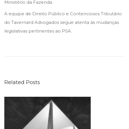
Ministério da Fazenda.
A equipe de Direito Público e Contenciosos Tributário
do Tavernard Advogados segue atenta às mudanças
legislativas pertinentes ao PSA.
S
T
J
r
e
Related Posts
a
f
i
r
m
a