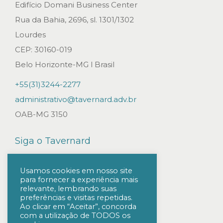
s
Edifício Domani Business Center
p
Rua da Bahia, 2696, sl. 1301/1302
o
Lourdes
r
CEP: 30160-019
d
Belo Horizonte-MG l Brasil
í
+55(31)3244-2277
v
administrativo@tavernard.adv.br
i
OAB-MG 3150
d
a
Siga o Tavernard
s
d
Usamos cookies em nosso site
para fornecer a experiência mais
a
relevante, lembrando suas
e
preferências e visitas repetidas.
Ao clicar em “Aceitar”, concorda
m
com a utilização de TODOS os