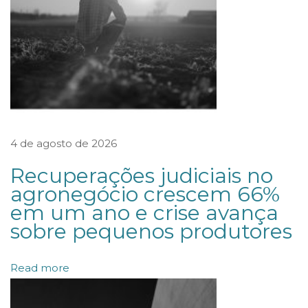
o
m
p
r
o
v
a
4 de agosto de 2026
ç
ã
Recuperações judiciais no
o
agronegócio crescem 66%
em um ano e crise avança
d
sobre pequenos produtores
e
a
Read more
b
u