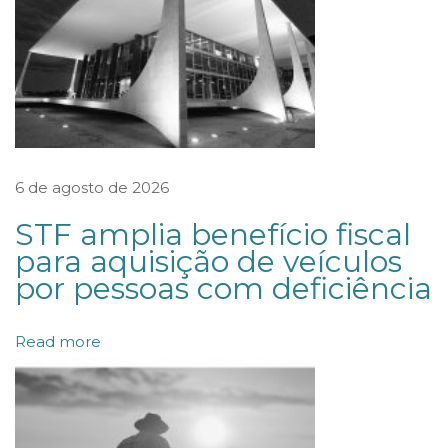
n
e
c
e
s
s
6 de agosto de 2026
i
STF amplia benefício fiscal
d
para aquisição de veículos
a
por pessoas com deficiência
d
e
Read more
d
e
c