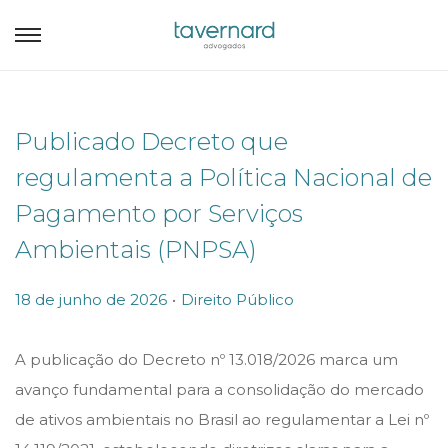
Publicado Decreto que
regulamenta a Política Nacional de
Pagamento por Serviços
Ambientais (PNPSA)
.
P
P
18 de junho de 2026
Direito Público
o
o
s
s
A publicação do Decreto nº 13.018/2026 marca um
t
t
avanço fundamental para a consolidação do mercado
e
e
de ativos ambientais no Brasil ao regulamentar a Lei nº
d
d