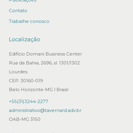
s
Contato
A
Trabalhe conosco
w
a
Localização
r
d
Edifício Domani Business Center
s
Rua da Bahia, 2696, sl. 1301/1302
2
Lourdes
0
CEP: 30160-019
2
Belo Horizonte-MG l Brasil
6
+55(31)3244-2277
D
administrativo@tavernard.adv.br
r
OAB-MG 3150
.