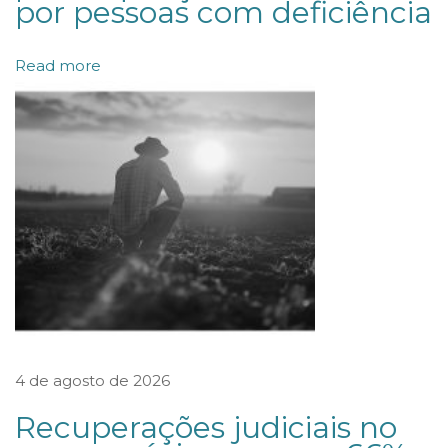
por pessoas com deficiência
r
t
Read more
i
c
i
p
a
d
a
v
o
t
4 de agosto de 2026
a
ç
Recuperações judiciais no
ã