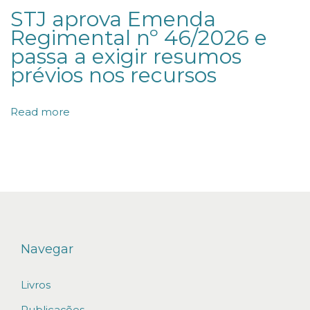
STJ aprova Emenda
’
Regimental nº 46/2026 e
s
passa a exigir resumos
L
prévios nos recursos
e
a
Read more
d
i
n
g
L
a
w
Navegar
y
Livros
e
r
Publicações