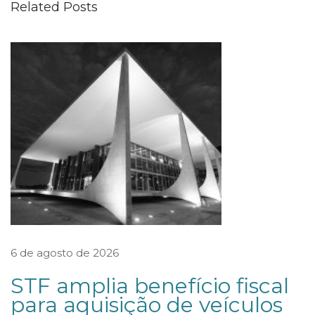
Related Posts
n
a
r
d
A
d
v
o
g
a
d
o
6 de agosto de 2026
s
STF amplia benefício fiscal
p
para aquisição de veículos
a