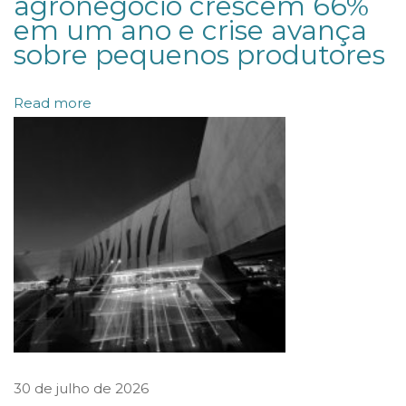
agronegócio crescem 66%
em um ano e crise avança
o
sobre pequenos produtores
d
o
Read more
p
r
ê
m
i
o
B
r
a
z
i
30 de julho de 2026
l