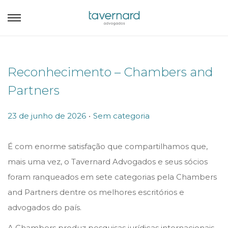
Reconhecimento – Chambers and
Partners
.
P
P
23 de junho de 2026
Sem categoria
o
o
s
s
É com enorme satisfação que compartilhamos que,
t
t
mais uma vez, o Tavernard Advogados e seus sócios
e
e
foram ranqueados em sete categorias pela Chambers
d
d
and Partners dentre os melhores escritórios e
o
i
advogados do país.
n
n
A Chambers produz pesquisas jurídicas internacionais