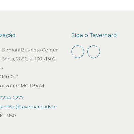
ização
Siga o Tavernard
io Domani Business Center
Bahia, 2696, sl. 1301/1302
s
0160-019
orizonte-MG l Brasil
)3244-2277
strativo@tavernard.adv.br
G 3150