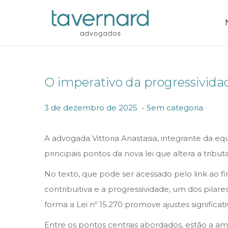
O imperativo da progressividade
.
P
P
3
3 de dezembro de 2025
Sem categoria
o
o
d
s
s
e
A advogada Vittoria Anastasia, integrante da eq
t
t
d
principais pontos da nova lei que altera a tribut
e
e
e
No texto, que pode ser acessado pelo link ao 
d
d
z
contribuitiva e a progressividade, um dos pilar
o
i
e
forma a Lei nº 15.270 promove ajustes signific
n
n
m
Entre os pontos centrais abordados, estão a am