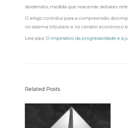
b
dividendos, medida que reacende debates releva
r
o
O artigo contribui para a compreensão dos impa
d
no sistema tributário e no cenário econômico bra
e
Leia aqui:
O imperativo da progressividade e a jus
2
C
0
r
2
e
5
s
c
Related Posts
e
p
a
r
a