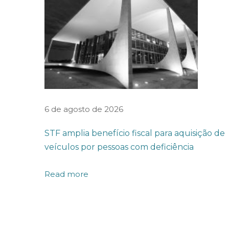
3
7
%
o
n
ú
m
6 de agosto de 2026
e
STF amplia benefício fiscal para aquisição de
r
veículos por pessoas com deficiência
o
d
Read more
e
e
m
p