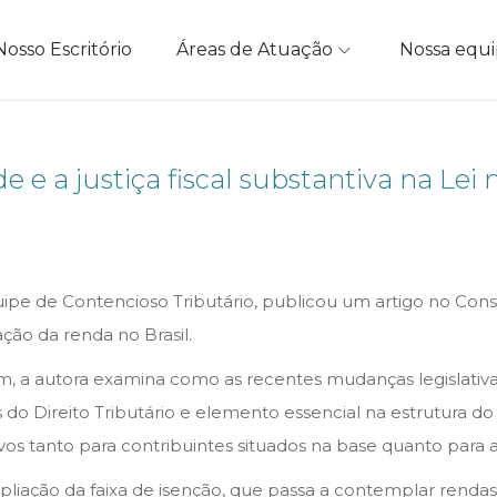
Nosso Escritório
Áreas de Atuação
Nossa equ
 e a justiça fiscal substantiva na Lei n
uipe de Contencioso Tributário, publicou um artigo no Cons
ação da renda no Brasil.
fim, a autora examina como as recentes mudanças legislati
es do Direito Tributário e elemento essencial na estrutura 
ativos tanto para contribuintes situados na base quanto par
pliação da faixa de isenção, que passa a contemplar rendas