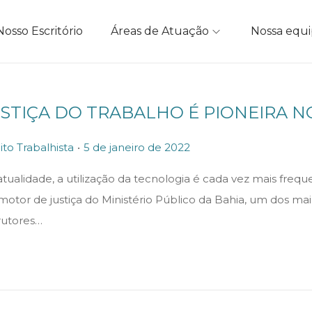
Nosso Escritório
Áreas de Atuação
Nossa equ
STIÇA DO TRABALHO É PIONEIRA NO
.
P
5
ito Trabalhista
5 de janeiro de 2022
o
d
tualidade, a utilização da tecnologia é cada vez mais freq
s
e
otor de justiça do Ministério Público da Bahia, um dos ma
t
j
rutores…
e
a
d
n
o
e
n
i