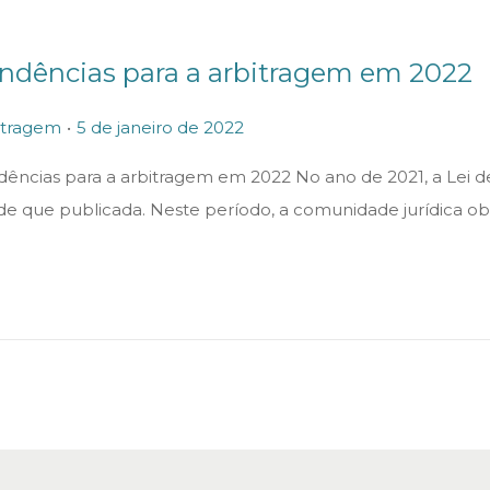
r
o
ndências para a arbitragem em 2022
d
e
.
P
5
itragem
5 de janeiro de 2022
2
o
d
0
dências para a arbitragem em 2022 No ano de 2021, a Lei de
s
e
2
de que publicada. Neste período, a comunidade jurídica 
t
j
2
e
a
d
n
o
e
n
i
r
o
d
e