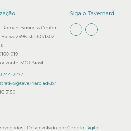
2
ização
Siga o Tavernard
0
2
io Domani Business Center
2
Bahia, 2696, sl. 1301/1302
s
0160-019
orizonte-MG l Brasil
)3244-2277
strativo@tavernard.adv.br
G 3150
 Advogados
| Desenvolvido por
Gepeto Digital