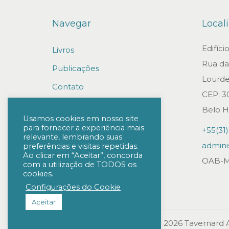
Navegar
Local
Edifíc
Livros
Rua da 
Publicações
Lourde
Contato
CEP: 3
Trabalhe conosco
Belo H
Usamos cookies em nosso site
para fornecer a experiência mais
+55(31
relevante, lembrando suas
admini
preferências e visitas repetidas.
Ao clicar em “Aceitar”, concorda
OAB-M
com a utilização de TODOS os
cookies.
Configurações do Cookie
Aceitar
Todos os direitos reservados © 2026
Tavernard