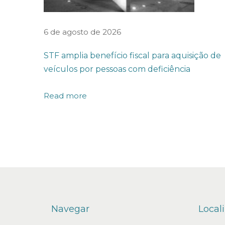
s
t
6 de agosto de 2026
i
STF amplia benefício fiscal para aquisição de
m
veículos por pessoas com deficiência
e
n
Read more
t
o
e
m
P
a
r
Navegar
Local
t
i