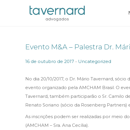
Evento M&A – Palestra Dr. Már
.
P
P
16 de outubro de 2017
Uncategorized
o
o
s
s
No dia 20/10/2017, o Dr. Mário Tavernard, sóci
t
t
evento organizado pela AMCHAM Brasil. O evento
e
e
Tavernard, também participarão o Sr. Camilo de 
d
d
Renato Soriano (sócio da Rosenberg Partners) e
o
i
As inscrições podem ser realizadas por meio do 
n
n
(AMCHAM – Sra. Ana Cecília).