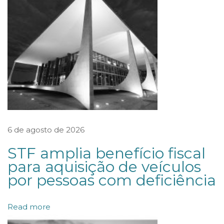
e
n
t
o
L
e
a
d
e
6 de agosto de 2026
r
STF amplia benefício fiscal
s
para aquisição de veículos
L
por pessoas com deficiência
e
a
Read more
g