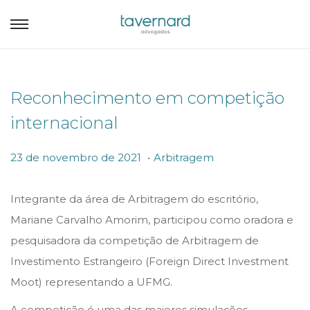
Reconhecimento em competição
internacional
.
P
P
2
23 de novembro de 2021
Arbitragem
o
o
3
s
s
d
Integrante da área de Arbitragem do escritório,
t
t
e
Mariane Carvalho Amorim, participou como oradora e
e
e
n
pesquisadora da competição de Arbitragem de
d
d
o
Investimento Estrangeiro (Foreign Direct Investment
o
i
v
Moot) representando a UFMG.
n
n
e
A competição é uma das maiores simulações