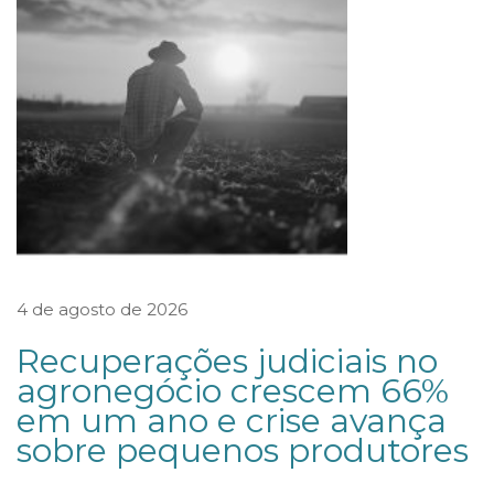
u
e
2
0
2
2
G
u
i
4 de agosto de 2026
a
d
Recuperações judiciais no
o
agronegócio crescem 66%
em um ano e crise avança
e
sobre pequenos produtores
s
c