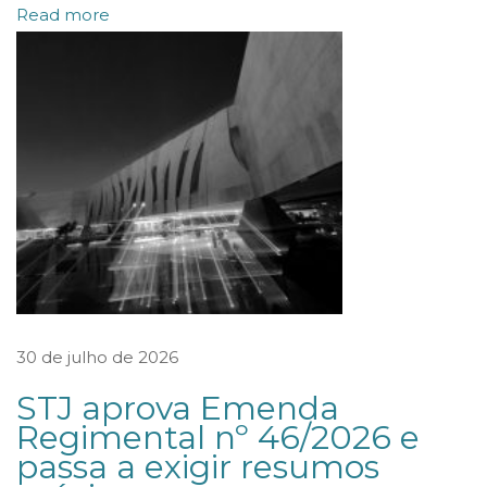
Read more
r
i
t
ó
r
i
o
s
o
b
r
30 de julho de 2026
e
STJ aprova Emenda
a
Regimental nº 46/2026 e
l
passa a exigir resumos
t