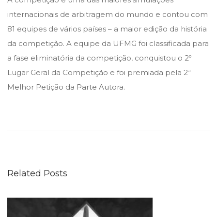
m
internacionais de arbitragem do mundo e contou com
b
81 equipes de vários países – a maior edição da história
r
da competição. A equipe da UFMG foi classificada para
o
a fase eliminatória da competição, conquistou o 2º
d
Lugar Geral da Competição e foi premiada pela 2ª
e
Melhor Petição da Parte Autora.
2
R
0
a
2
n
1
q
u
Related Posts
e
a
m