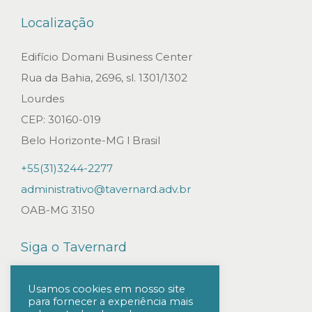
m
Localização
p
r
Edifício Domani Business Center
o
Rua da Bahia, 2696, sl. 1301/1302
b
Lourdes
i
CEP: 30160-019
d
Belo Horizonte-MG l Brasil
a
+55(31)3244-2277
d
administrativo@tavernard.adv.br
e
OAB-MG 3150
A
d
Siga o Tavernard
m
i
Usamos cookies em nosso site
para fornecer a experiência mais
n