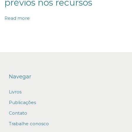
prévios nos recursos
e
r
Read more
a
ç
õ
e
s
n
a
Navegar
L
Livros
e
i
Publicações
d
Contato
e
Trabalhe conosco
I