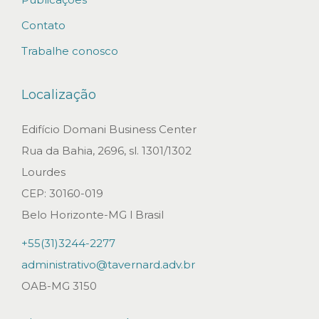
s
Contato
u
Trabalhe conosco
l
t
Localização
r
a
Edifício Domani Business Center
p
Rua da Bahia, 2696, sl. 1301/1302
a
Lourdes
s
CEP: 30160-019
s
Belo Horizonte-MG l Brasil
a
+55(31)3244-2277
d
administrativo@tavernard.adv.br
o
OAB-MG 3150
o