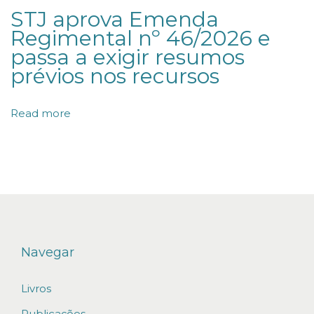
STJ aprova Emenda
d
Regimental nº 46/2026 e
í
passa a exigir resumos
v
prévios nos recursos
i
d
Read more
a
s
m
e
s
m
o
Navegar
a
Livros
p
ó
Publicações