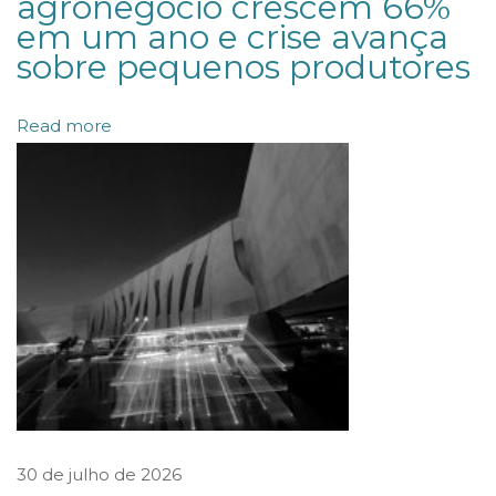
agronegócio crescem 66%
em um ano e crise avança
l
sobre pequenos produtores
i
d
Read more
a
r
i
a
m
e
n
t
e
p
o
30 de julho de 2026
r