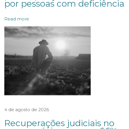
por pessoas com deficiência
p
o
Read more
d
e
r
e
s
p
o
n
d
e
4 de agosto de 2026
r
s
Recuperações judiciais no
o