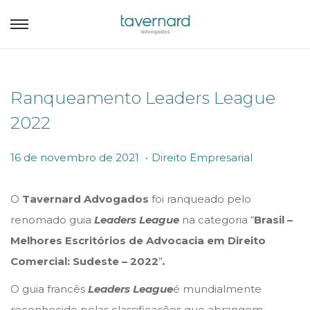
Ranqueamento Leaders League
2022
.
P
P
1
16 de novembro de 2021
Direito Empresarial
o
o
6
s
s
d
O
Tavernard Advogados
foi ranqueado pelo
t
t
e
renomado guia
Leaders League
na categoria “
Brasil –
e
e
n
Melhores Escritórios de Advocacia em Direito
d
d
o
Comercial: Sudeste – 2022
”
.
o
i
v
O guia francês
Leaders League
é mundialmente
n
n
e
reconhecido pelas classificações que abrangem