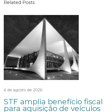
Related Posts
c
i
d
e
q
u
e
e
x
-
s
ó
6 de agosto de 2026
c
STF amplia benefício fiscal
i
para aquisição de veículos
o