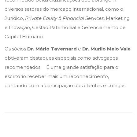
m
diversos setores do mercado internacional, como o
b
Jurídico,
Private Equity & Financial Services
, Marketing
r
e Inovação, Gestão Patrimonial e Gerenciamento de
o
Capital Humano.
d
Os sócios
Dr. Mário Tavernard
e
Dr.
Murilo Melo Vale
e
obtiveram destaques especiais como advogados
2
recomendados. É uma grande satisfação para o
0
escritório receber mais um reconhecimento,
2
contando com a participação dos clientes e colegas.
1
S
T
J
d
e