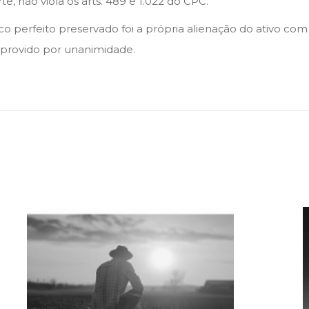
, não viola os arts. 489 e 1.022 do CPC.
ico perfeito preservado foi a própria alienação do ativo co
esprovido por unanimidade.