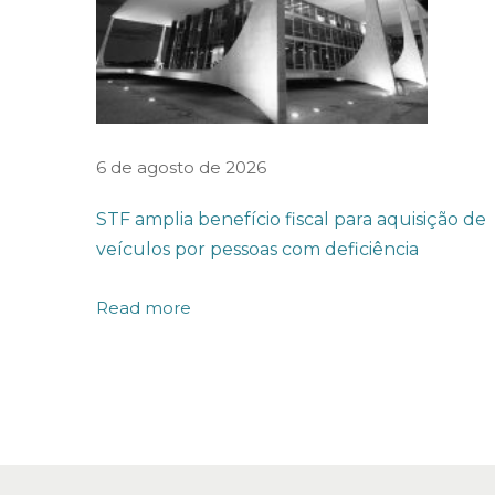
b
i
l
i
z
6 de agosto de 2026
a
STF amplia benefício fiscal para aquisição de
r
veículos por pessoas com deficiência
a
d
Read more
m
i
n
i
s
t