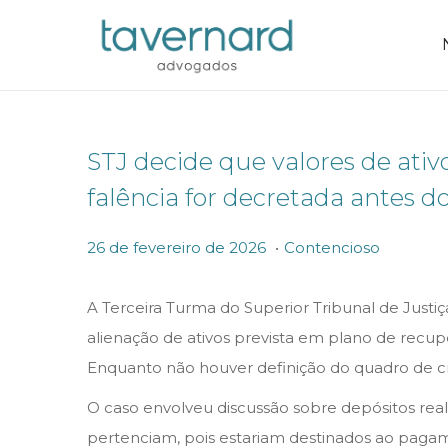
STJ decide que valores de ativ
falência for decretada antes 
.
P
P
2
26 de fevereiro de 2026
Contencioso
o
o
6
s
s
d
A Terceira Turma do Superior Tribunal de Just
t
t
e
alienação de ativos prevista em plano de recu
e
e
f
Enquanto não houver definição do quadro de cre
d
d
e
O caso envolveu discussão sobre depósitos real
o
i
v
pertenciam, pois estariam destinados ao pagam