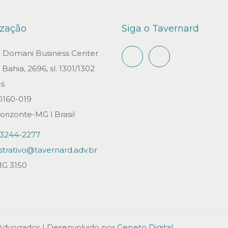
ização
Siga o Tavernard
io Domani Business Center
Bahia, 2696, sl. 1301/1302
s
0160-019
orizonte-MG l Brasil
)3244-2277
strativo@tavernard.adv.br
G 3150
 Advogados
| Desenvolvido por
Gepeto Digital