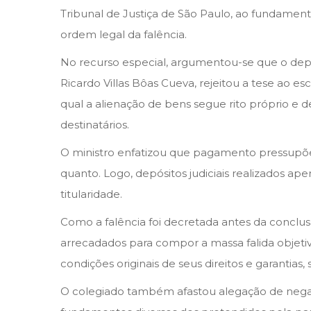
n
n
e
Tribunal de Justiça de São Paulo, ao fundamen
r
ordem legal da falência.
e
No recurso especial, argumentou-se que o depós
i
Ricardo Villas Bôas Cueva, rejeitou a tese ao es
r
qual a alienação de bens segue rito próprio e 
o
destinatários.
d
e
O ministro enfatizou que pagamento pressupõe
2
quanto. Logo, depósitos judiciais realizados a
0
titularidade.
2
Como a falência foi decretada antes da concl
6
arrecadados para compor a massa falida objeti
condições originais de seus direitos e garantia
O colegiado também afastou alegação de negat