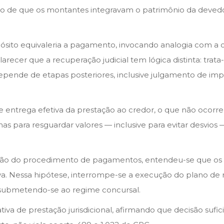
to de que os montantes integravam o patrimônio da devedo
ito equivaleria a pagamento, invocando analogia com a con
clarecer que a recuperação judicial tem lógica distinta: tr
depende de etapas posteriores, inclusive julgamento de imp
 entrega efetiva da prestação ao credor, o que não ocor
penas para resguardar valores — inclusive para evitar desv
usão do procedimento de pagamentos, entendeu-se que os r
va. Nessa hipótese, interrompe-se a execução do plano de
s, submetendo-se ao regime concursal.
iva de prestação jurisdicional, afirmando que decisão su