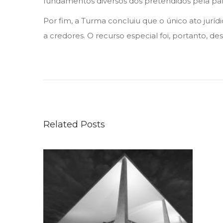
fundamentos diversos dos pretendidos pela parte
Por fim, a Turma concluiu que o único ato juríd
a credores. O recurso especial foi, portanto, d
P
a
r
a
r
Related Posts
e
s
p
o
n
s
a