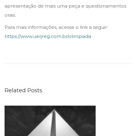
apresentação de mais uma peça e questionamentos
orais.
Para mais informações, acesse o link a seguir:
https://www.uerjreg.com.br/olimpiada
S
T
J
:
D
Related Posts
o
a
ç
ã
o