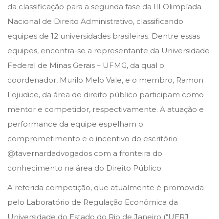
t
t
e
da classificação para a segunda fase da III Olimpíada
e
e
j
Nacional de Direito Administrativo, classificando
d
d
u
equipes de 12 universidades brasileiras. Dentre essas
o
i
l
equipes, encontra-se a representante da Universidade
n
n
h
Federal de Minas Gerais – UFMG, da qual o
o
coordenador, Murilo Melo Vale, e o membro, Ramon
d
Lojudice, da área de direito público participam como
e
mentor e competidor, respectivamente. A atuação e
2
performance da equipe espelham o
0
comprometimento e o incentivo do escritório
2
@tavernardadvogados com a fronteira do
3
conhecimento na área do Direito Público.
A referida competição, que atualmente é promovida
pelo Laboratório de Regulação Econômica da
Universidade do Estado do Rio de Janeiro (“UERJ