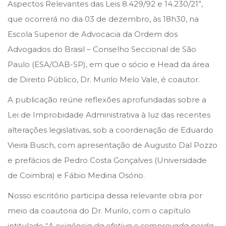
e
e
Aspectos Relevantes das Leis 8.429/92 e 14.230/21”,
d
d
que ocorrerá no dia 03 de dezembro, às 18h30, na
o
i
Escola Superior de Advocacia da Ordem dos
n
n
Advogados do Brasil – Conselho Seccional de São
Paulo (ESA/OAB-SP), em que o sócio e Head da área
de Direito Público, Dr. Murilo Melo Vale, é coautor.
A publicação reúne reflexões aprofundadas sobre a
Lei de Improbidade Administrativa à luz das recentes
alterações legislativas, sob a coordenação de Eduardo
Vieira Busch, com apresentação de Augusto Dal Pozzo
e prefácios de Pedro Costa Gonçalves (Universidade
de Coimbra) e Fábio Medina Osório.
Nosso escritório participa dessa relevante obra por
meio da coautoria do Dr. Murilo, com o capítulo
intitulado “
A exigência da efetiva e comprovada perda