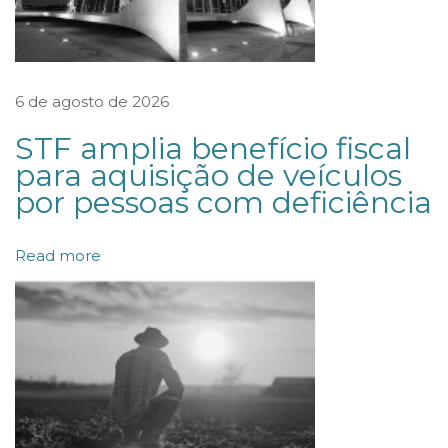
o
v
a
r
6 de agosto de 2026
e
STF amplia benefício fiscal
g
para aquisição de veículos
u
por pessoas com deficiência
l
a
Read more
m
e
n
t
a
ç