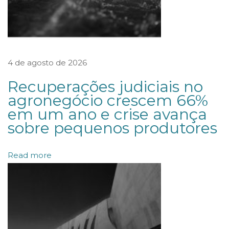
ã
o
d
a
4 de agosto de 2026
s
c
Recuperações judiciais no
r
agronegócio crescem 66%
em um ano e crise avança
i
sobre pequenos produtores
p
t
Read more
o
m
o
e
d