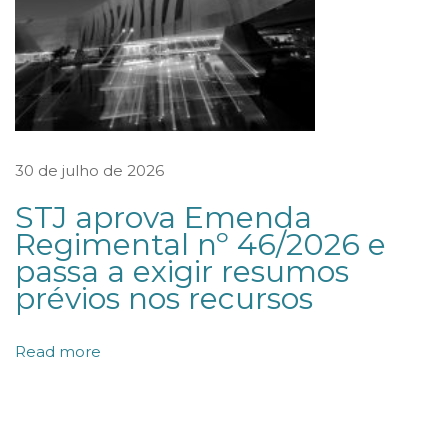
a
s
p
e
l
o
30 de julho de 2026
B
STJ aprova Emenda
a
Regimental nº 46/2026 e
n
passa a exigir resumos
c
prévios nos recursos
o
C
Read more
e
n
t