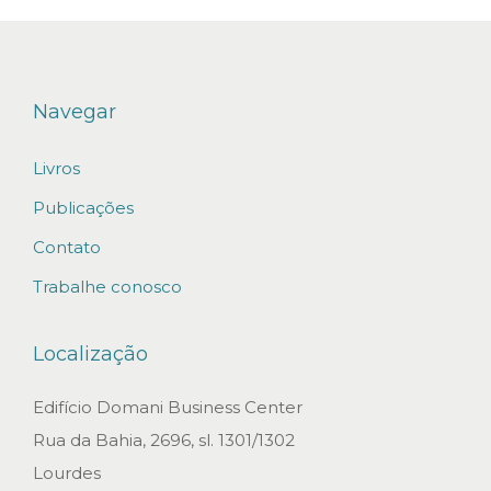
r
a
l
?
Navegar
N
Livros
o
v
Publicações
a
Contato
s
Trabalhe conosco
r
e
Localização
g
r
Edifício Domani Business Center
a
Rua da Bahia, 2696, sl. 1301/1302
s
Lourdes