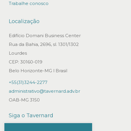
Trabalhe conosco
P
E
Localização
J
O
Edifício Domani Business Center
L
Rua da Bahia, 2696, sl. 1301/1302
I
Lourdes
M
CEP: 30160-019
I
Belo Horizonte-MG l Brasil
N
+55(31)3244-2277
A
administrativo@tavernard.adv.br
R
OAB-MG 3150
A
T
Siga o Tavernard
É