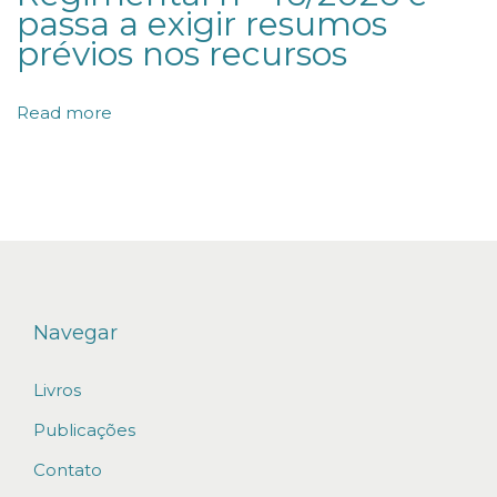
passa a exigir resumos
/
prévios nos recursos
2
0
Read more
2
0
E
P
R
O
Í
Navegar
B
Livros
E
D
Publicações
E
Contato
S