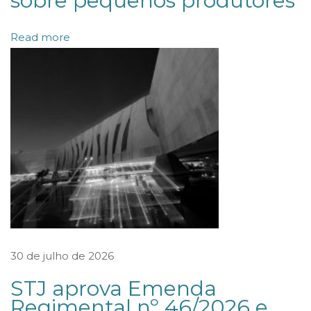
sobre pequenos produtores
R
Read more
O
J
E
T
O
D
E
L
E
I
1
30 de julho de 2026
1
STJ aprova Emenda
7
Regimental nº 46/2026 e
9