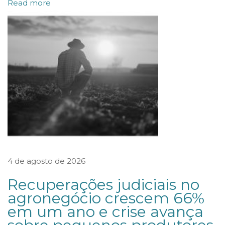
Read more
R
E
S
I
D
E
N
C
I
A
4 de agosto de 2026
I
S
Recuperações judiciais no
A
agronegócio crescem 66%
em um ano e crise avança
O
P