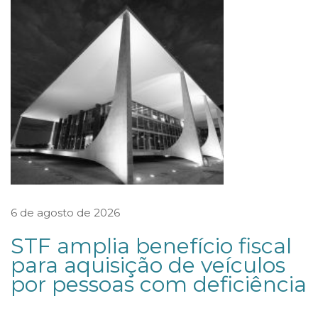
S
O
D
E
R
R
U
B
A
V
6 de agosto de 2026
E
STF amplia benefício fiscal
T
para aquisição de veículos
O
por pessoas com deficiência
S
P