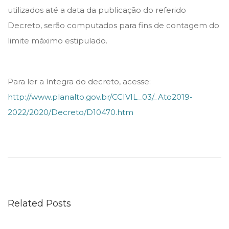
utilizados até a data da publicação do referido
Decreto, serão computados para fins de contagem do
limite máximo estipulado.
Para ler a íntegra do decreto, acesse:
http://www.planalto.gov.br/CCIVIL_03/_Ato2019-
2022/2020/Decreto/D10470.htm
C
O
N
G
R
Related Posts
E
S