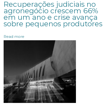
c
Recuperações judiciais no
i
agronegócio crescem 66%
em um ano e crise avança
a
sobre pequenos produtores
d
e
Read more
p
r
e
j
u
í
z
o
s
n