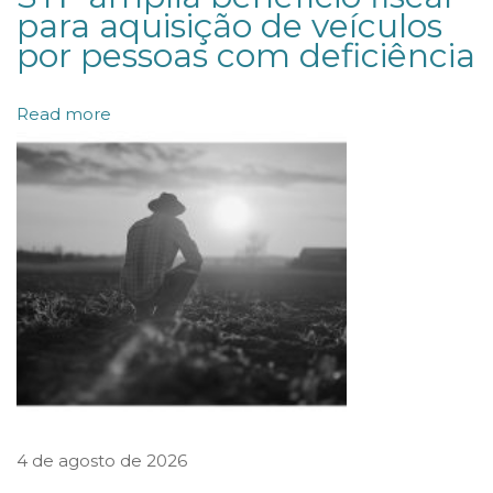
r
para aquisição de veículos
a
por pessoas com deficiência
g
e
Read more
m
e
m
d
e
c
o
r
r
ê
4 de agosto de 2026
n