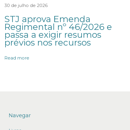
o
30 de julho de 2026
i
STJ aprova Emenda
n
Regimental nº 46/2026 e
v
passa a exigir resumos
e
prévios nos recursos
s
t
Read more
i
m
e
n
t
o
e
Navegar
m