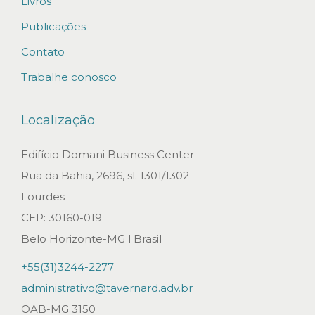
Livros
p
r
Publicações
o
Contato
j
Trabalhe conosco
e
t
Localização
o
d
Edifício Domani Business Center
e
Rua da Bahia, 2696, sl. 1301/1302
n
Lourdes
o
CEP: 30160-019
v
Belo Horizonte-MG l Brasil
a
+55(31)3244-2277
b
administrativo@tavernard.adv.br
o
OAB-MG 3150