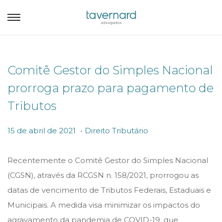
Comitê Gestor do Simples Nacional
prorroga prazo para pagamento de
Tributos
.
P
P
1
15 de abril de 2021
Direito Tributário
o
o
5
s
s
d
Recentemente o Comitê Gestor do Simples Nacional
t
t
e
(CGSN), através da RCGSN n. 158/2021, prorrogou as
e
e
a
datas de vencimento de Tributos Federais, Estaduais e
d
d
b
Municipais. A medida visa minimizar os impactos do
o
i
r
agravamento da pandemia de COVID-19, que