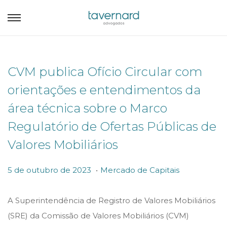
CVM publica Ofício Circular com
orientações e entendimentos da
área técnica sobre o Marco
Regulatório de Ofertas Públicas de
Valores Mobiliários
.
P
P
5
5 de outubro de 2023
Mercado de Capitais
o
o
d
s
s
e
A Superintendência de Registro de Valores Mobiliários
t
t
o
(SRE) da Comissão de Valores Mobiliários (CVM)