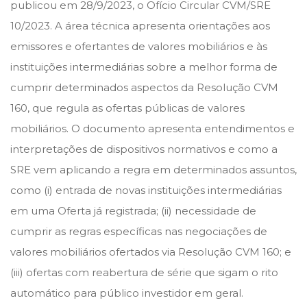
e
e
u
publicou em 28/9/2023, o Ofício Circular CVM/SRE
d
d
t
10/2023. A área técnica apresenta orientações aos
o
i
u
emissores e ofertantes de valores mobiliários e às
n
n
b
instituições intermediárias sobre a melhor forma de
r
cumprir determinados aspectos da Resolução CVM
o
160, que regula as ofertas públicas de valores
d
mobiliários. O documento apresenta entendimentos e
e
interpretações de dispositivos normativos e como a
2
SRE vem aplicando a regra em determinados assuntos,
0
como (i) entrada de novas instituições intermediárias
2
em uma Oferta já registrada; (ii) necessidade de
3
cumprir as regras específicas nas negociações de
valores mobiliários ofertados via Resolução CVM 160; e
(iii) ofertas com reabertura de série que sigam o rito
automático para público investidor em geral.