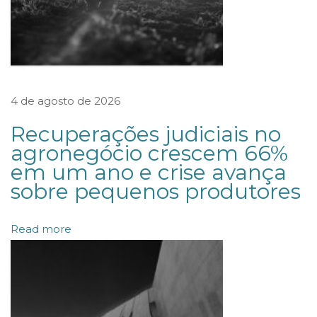
n
f
l
i
4 de agosto de 2026
t
o
Recuperações judiciais no
s
agronegócio crescem 66%
em um ano e crise avança
d
sobre pequenos produtores
e
i
Read more
n
t
e
r
e