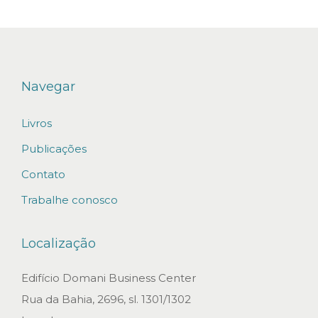
d
a
d
e
Navegar
d
Livros
o
C
Publicações
A
Contato
M
Trabalhe conosco
-
C
Localização
C
B
Edifício Domani Business Center
C
Rua da Bahia, 2696, sl. 1301/1302