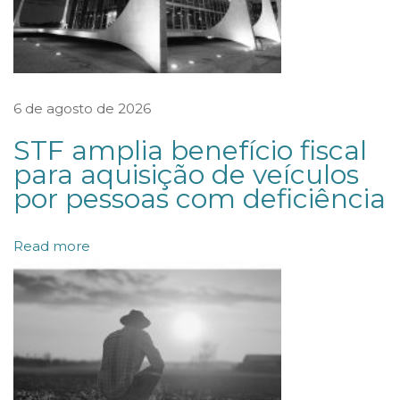
u
e
s
t
6 de agosto de 2026
i
STF amplia benefício fiscal
o
para aquisição de veículos
n
por pessoas com deficiência
á
r
Read more
i
o
d
e
c
o