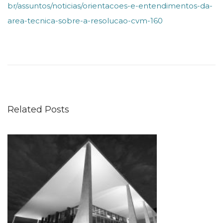
br/assuntos/noticias/orientacoes-e-entendimentos-da-
area-tecnica-sobre-a-resolucao-cvm-160
A
l
t
e
r
Related Posts
a
ç
õ
e
s
n
o
q