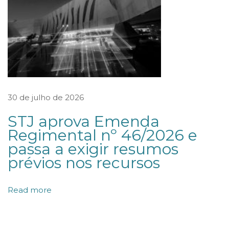
s
s
e
e
d
i
30 de julho de 2026
s
STJ aprova Emenda
p
Regimental nº 46/2026 e
o
passa a exigir resumos
n
prévios nos recursos
i
b
Read more
i
l
i