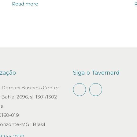
Read more
ização
Siga o Tavernard
io Domani Business Center
Bahia, 2696, sl. 1301/1302
s
0160-019
orizonte-MG l Brasil
)3244-2277