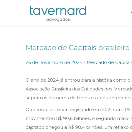
Mercado de Capitais brasileir
.
P
P
26 de novembro de 2024
Mercado de Capitai
o
o
s
s
O ano de 2024 já entrou para a história como 
t
t
Associação Brasileira das Entidades dos Mercad
e
e
supera os números de todos os anos anteriores 
d
d
O recorde anterior, registrado em 2021 com R
o
i
movimentou R$ 90,6 bilhões, o segundo maior va
n
n
captado chegou a R$ 98,4 bilhões, um reflexo 