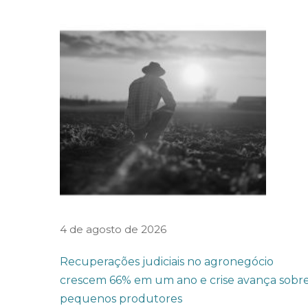
d
a
a
p
r
e
s
e
n
t
a
4 de agosto de 2026
a
Recuperações judiciais no agronegócio
r
crescem 66% em um ano e crise avança sobr
t
pequenos produtores
i