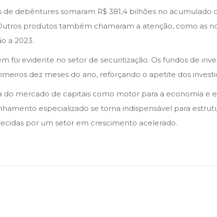
es de debêntures somaram R$ 381,4 bilhões no acumulado 
. Outros produtos também chamaram a atenção, como as not
o a 2023.
m foi evidente no setor de securitização. Os fundos de inves
rimeiros dez meses do ano, reforçando o apetite dos inves
do mercado de capitais como motor para a economia e evi
nhamento especializado se torna indispensável para estrut
ecidas por um setor em crescimento acelerado.