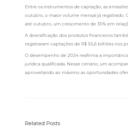
Entre os instrumentos de captação, as emissõ
outubro, o maior volume mensal já registrado
até outubro, um crescimento de 35% em relaçã
A diversificação dos produtos financeiros també
registraram captações de R$ 55,6 bilhões nos p
O desempenho de 2024 reafirma a importância 
jurídica qualificada. Nesse cenário, um acompa
aproveitando ao máximo as oportunidades ofer
A
d
v
o
g
Related Posts
a