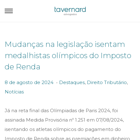
Mudanças na legislação isentam
medalhistas olímpicos do Imposto
de Renda
.
P
P
8
8 de agosto de 2024
Destaques
,
Direito Tributário
,
o
o
d
Notícias
s
s
e
t
t
a
Já na reta final das Olímpiadas de Paris 2024, foi
e
e
g
assinada Medida Provisória nº 1.251 em 07/08/2024,
d
d
o
isentando os atletas olímpicos do pagamento do
o
i
s
Imposto de Renda sobre as premiações em dinheiro