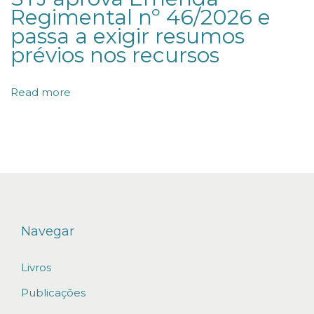
Regimental nº 46/2026 e
e
passa a exigir resumos
r
prévios nos recursos
c
a
Read more
d
e
R
$
1
0
1
Navegar
,
Livros
5
b
Publicações
i