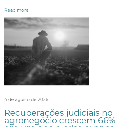
i
Read more
c
a
q
u
e
o
m
e
r
c
4 de agosto de 2026
a
d
Recuperações judiciais no
o
agronegócio crescem 66%
d