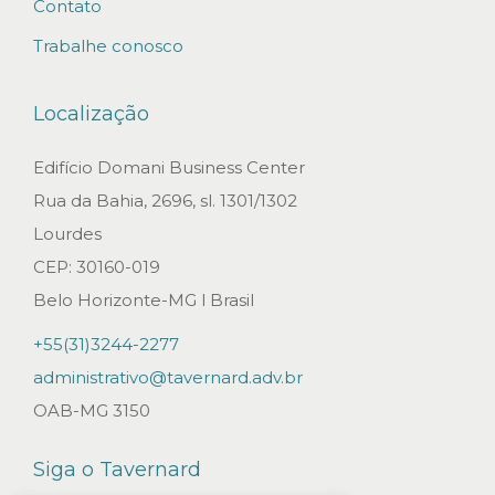
Contato
l
Trabalhe conosco
h
õ
Localização
e
s
Edifício Domani Business Center
n
Rua da Bahia, 2696, sl. 1301/1302
o
Lourdes
B
CEP: 30160-019
r
Belo Horizonte-MG l Brasil
a
+55(31)3244-2277
s
administrativo@tavernard.adv.br
i
OAB-MG 3150
l
.
Siga o Tavernard