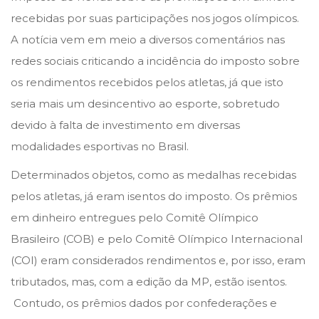
n
n
t
recebidas por suas participações nos jogos olímpicos.
o
A notícia vem em meio a diversos comentários nas
d
redes sociais criticando a incidência do imposto sobre
e
os rendimentos recebidos pelos atletas, já que isto
2
seria mais um desincentivo ao esporte, sobretudo
0
devido à falta de investimento em diversas
2
modalidades esportivas no Brasil.
4
Determinados objetos, como as medalhas recebidas
pelos atletas, já eram isentos do imposto. Os prêmios
em dinheiro entregues pelo Comitê Olímpico
Brasileiro (COB) e pelo Comitê Olímpico Internacional
(COI) eram considerados rendimentos e, por isso, eram
tributados, mas, com a edição da MP, estão isentos.
Contudo, os prêmios dados por confederações e