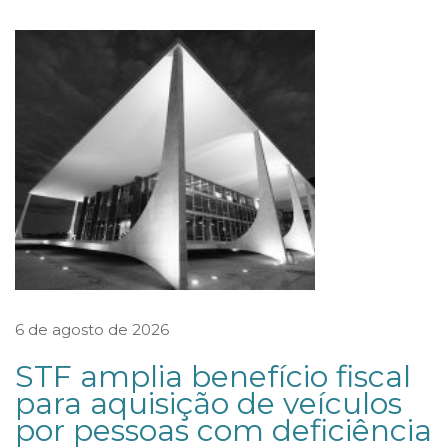
r
i
o
d
a
T
T
R
D
a
t
6 de agosto de 2026
a
STF amplia benefício fiscal
i
para aquisição de veículos
n
por pessoas com deficiência
d