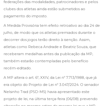
federações das modalidades, patrocinadores e pelos
clubes dos atletas ainda estão submetidos ao
pagamento do imposto.
A Medida Provisória tem efeito retroativo ao dia 24 de
julho, de modo que os atletas premiados durante o
decorrer dos jogos terão direito à isenção. Assim,
atletas como Rebeca Andrade e Beatriz Souza, que
receberam medalhas antes da publicação da MP,
também estarão contempladas pelo benefício
recém-editado.
A MP altera o art. 6º, XXIV, da Lei nº 7.713/1988, que já
era objeto do Projeto de Lei nº 3.047/2024. O senador
Nelsinho Trad (PSD-MS) havia apresentado este
projeto de lei, na última terça-feira (06/08) prevendo
alteração no mesmo artigo da mesma lei que a MP