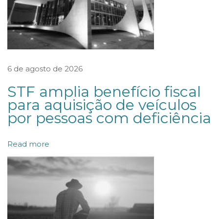
a
d
i
s
c
6 de agosto de 2026
r
STF amplia benefício fiscal
i
para aquisição de veículos
c
por pessoas com deficiência
i
o
Read more
n
á
r
i
a