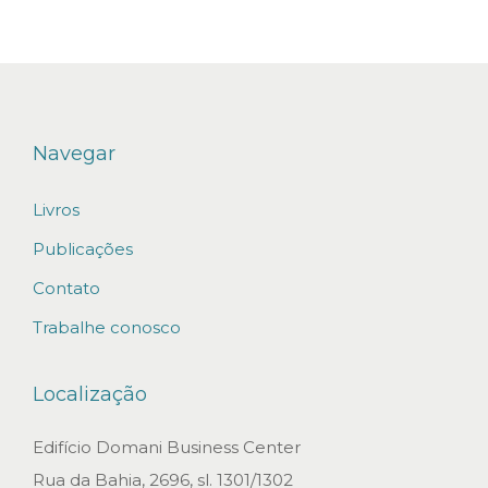
d
e
c
o
n
Navegar
c
Livros
e
i
Publicações
t
Contato
o
Trabalhe conosco
s
e
Localização
m
p
Edifício Domani Business Center
r
Rua da Bahia, 2696, sl. 1301/1302