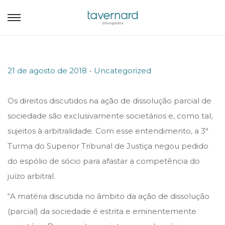
.
P
P
21 de agosto de 2018
Uncategorized
o
o
s
s
Os direitos discutidos na ação de dissolução parcial de
t
t
sociedade são exclusivamente societários e, como tal,
e
e
sujeitos à arbitralidade. Com esse entendimento, a 3ª
d
d
Turma do Superior Tribunal de Justiça negou pedido
o
i
do espólio de sócio para afastar a competência do
n
n
juízo arbitral.
“A matéria discutida no âmbito da ação de dissolução
(parcial) da sociedade é estrita e eminentemente