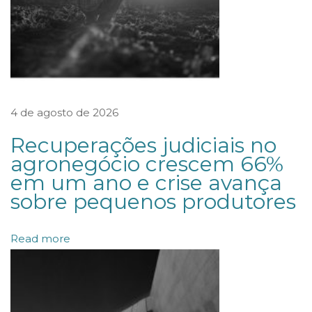
d
o
g
e
s
4 de agosto de 2026
t
o
Recuperações judiciais no
r
agronegócio crescem 66%
em um ano e crise avança
e
sobre pequenos produtores
m
e
Read more
x
i
g
i