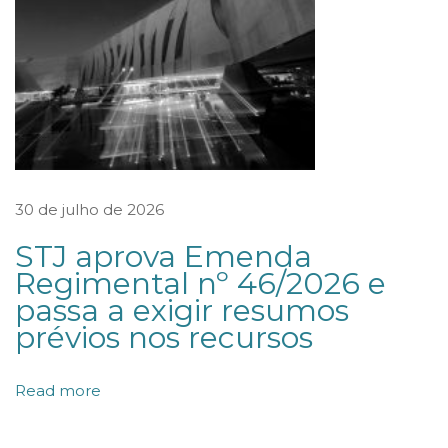
r
a
m
o
s
t
r
30 de julho de 2026
a
STJ aprova Emenda
o
Regimental nº 46/2026 e
u
passa a exigir resumos
p
prévios nos recursos
r
o
Read more
v
a