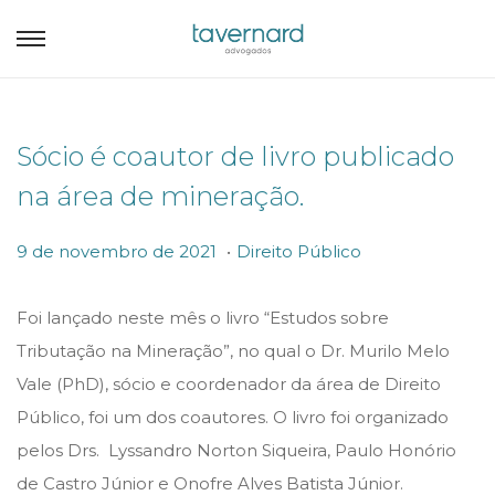
Sócio é coautor de livro publicado
na área de mineração.
.
P
P
9
9 de novembro de 2021
Direito Público
o
o
d
s
s
e
Foi lançado neste mês o livro “Estudos sobre
t
t
n
Tributação na Mineração”, no qual o Dr. Murilo Melo
e
e
o
Vale (PhD), sócio e coordenador da área de Direito
d
d
v
Público, foi um dos coautores. O livro foi organizado
o
i
e
pelos Drs. Lyssandro Norton Siqueira, Paulo Honório
n
n
m
de Castro Júnior e Onofre Alves Batista Júnior.