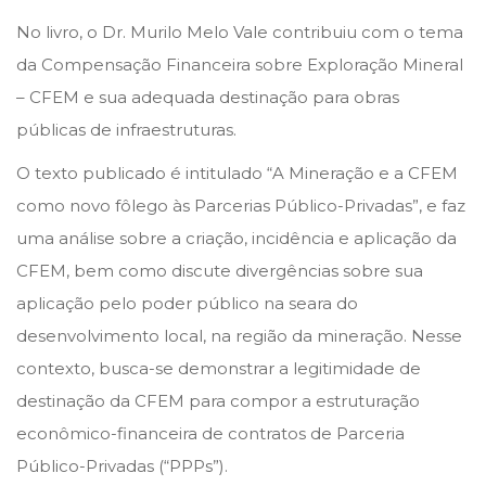
b
No livro, o Dr. Murilo Melo Vale contribuiu com o tema
r
da Compensação Financeira sobre Exploração Mineral
o
– CFEM e sua adequada destinação para obras
d
públicas de infraestruturas.
e
O texto publicado é intitulado “A Mineração e a CFEM
2
como novo fôlego às Parcerias Público-Privadas”, e faz
0
uma análise sobre a criação, incidência e aplicação da
2
CFEM, bem como discute divergências sobre sua
1
aplicação pelo poder público na seara do
desenvolvimento local, na região da mineração. Nesse
contexto, busca-se demonstrar a legitimidade de
destinação da CFEM para compor a estruturação
econômico-financeira de contratos de Parceria
Público-Privadas (“PPPs”).