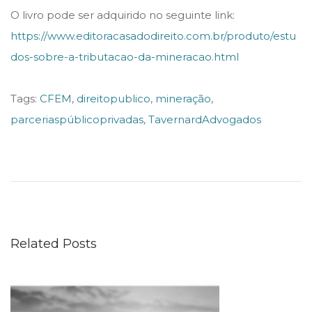
O livro pode ser adquirido no seguinte link:
https://www.editoracasadodireito.com.br/produto/estu
dos-sobre-a-tributacao-da-mineracao.html
Tags
:
CFEM
,
direitopublico
,
mineração
,
parceriaspúblicoprivadas
,
TavernardAdvogados
P
u
b
l
i
Related Posts
c
a
d
o