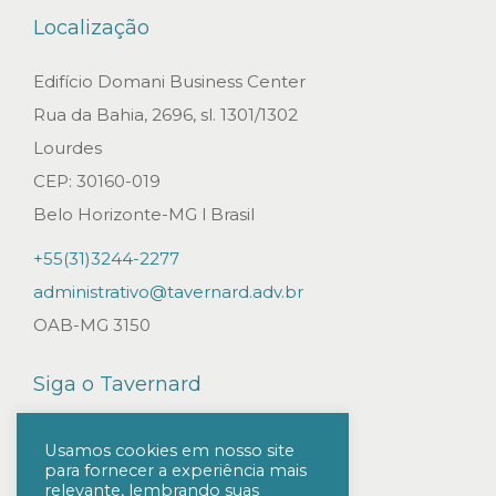
f
Localização
i
s
Edifício Domani Business Center
c
Rua da Bahia, 2696, sl. 1301/1302
a
Lourdes
l
CEP: 30160-019
i
Belo Horizonte-MG l Brasil
z
+55(31)3244-2277
a
administrativo@tavernard.adv.br
ç
OAB-MG 3150
ã
o
Siga o Tavernard
d
a
Usamos cookies em nosso site
L
para fornecer a experiência mais
relevante, lembrando suas