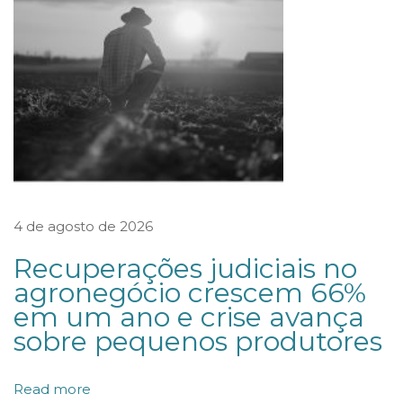
r
e
g
u
l
a
m
e
4 de agosto de 2026
n
Recuperações judiciais no
t
agronegócio crescem 66%
o
em um ano e crise avança
q
sobre pequenos produtores
u
e
Read more
e