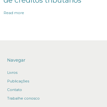
de créditos tributários
m
Read more
i
n
i
s
t
r
a
Navegar
t
i
Livros
v
Publicações
o
Contato
s
Trabalhe conosco
e