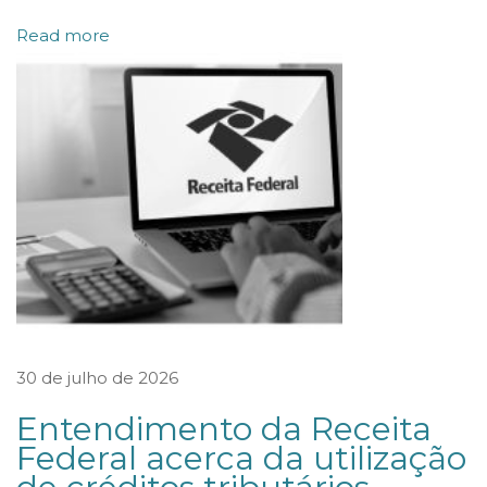
p
Read more
a
r
a
p
r
o
c
e
s
s
30 de julho de 2026
o
Entendimento da Receita
s
Federal acerca da utilização
a
d