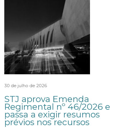
s
t
a
b
e
l
e
c
e
r
30 de julho de 2026
e
STJ aprova Emenda
g
Regimental nº 46/2026 e
r
passa a exigir resumos
a
prévios nos recursos
s