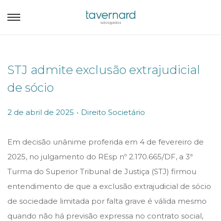
STJ admite exclusão extrajudicial
de sócio
.
P
P
2 de abril de 2025
Direito Societário
o
o
s
s
Em decisão unânime proferida em 4 de fevereiro de
t
t
2025, no julgamento do REsp nº 2.170.665/DF, a 3ª
e
e
Turma do Superior Tribunal de Justiça (STJ) firmou
d
d
entendimento de que a exclusão extrajudicial de sócio
o
i
de sociedade limitada por falta grave é válida mesmo
n
n
quando não há previsão expressa no contrato social,