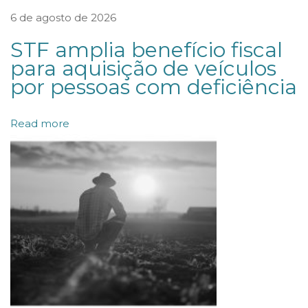
s
6 de agosto de 2026
s
STF amplia benefício fiscal
ã
para aquisição de veículos
o
por pessoas com deficiência
d
e
Read more
d
e
b
ê
n
t
u
r
e