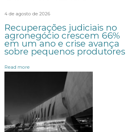
s
4 de agosto de 2026
e
r
Recuperações judiciais no
e
agronegócio crescem 66%
em um ano e crise avança
d
sobre pequenos produtores
u
z
Read more
b
u
r
o
c
r
a
c