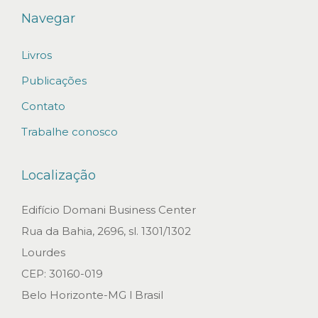
r
Navegar
e
Livros
s
o
Publicações
l
Contato
u
Trabalhe conosco
ç
ã
Localização
o
R
Edifício Domani Business Center
e
Rua da Bahia, 2696, sl. 1301/1302
c
Lourdes
u
CEP: 30160-019
p
Belo Horizonte-MG l Brasil
e