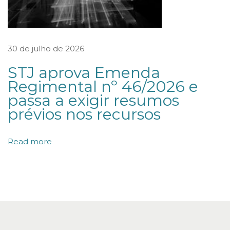
i
a
a
30 de julho de 2026
p
STJ aprova Emenda
a
Regimental nº 46/2026 e
r
passa a exigir resumos
t
prévios nos recursos
i
r
Read more
d
e
n
o
v
a