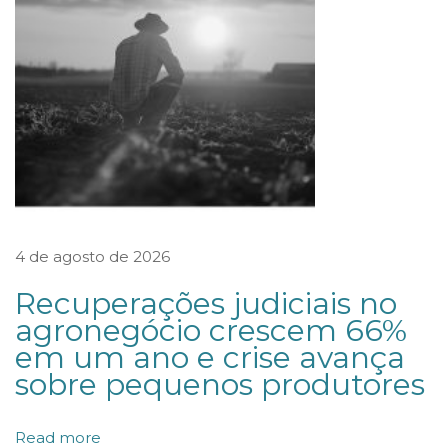
r
o
m
o
v
e
d
e
4 de agosto de 2026
b
a
Recuperações judiciais no
t
agronegócio crescem 66%
em um ano e crise avança
e
sobre pequenos produtores
p
a
Read more
r