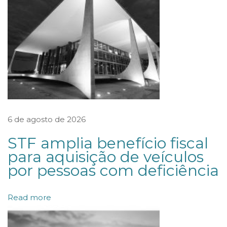
e
C
o
n
t
a
s
d
6 de agosto de 2026
a
STF amplia benefício fiscal
U
para aquisição de veículos
n
por pessoas com deficiência
i
ã
Read more
o
p