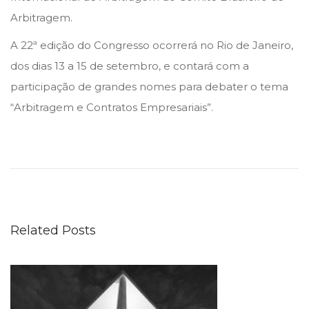
n
n
e
Arbitragem.
m
A 22ª edição do Congresso ocorrerá no Rio de Janeiro,
b
dos dias 13 a 15 de setembro, e contará com a
r
participação de grandes nomes para debater o tema
o
“Arbitragem e Contratos Empresariais”.
d
T
e
r
2
i
0
b
2
u
3
Related Posts
n
a
l
d