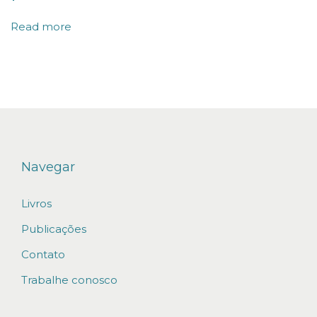
e
Read more
s
p
a
r
a
c
o
Navegar
n
Livros
c
e
Publicações
s
Contato
s
Trabalhe conosco
õ
e