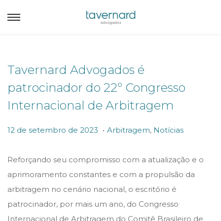
Tavernard Advogados é
patrocinador do 22º Congresso
Internacional de Arbitragem
.
P
P
1
12 de setembro de 2023
Arbitragem
,
Notícias
o
o
2
s
s
d
Reforçando seu compromisso com a atualização e o
t
t
e
aprimoramento constantes e com a propulsão da
e
e
s
arbitragem no cenário nacional, o escritório é
d
d
e
patrocinador, por mais um ano, do Congresso
o
i
t
Internacional de Arbitragem do Comitê Brasileiro de