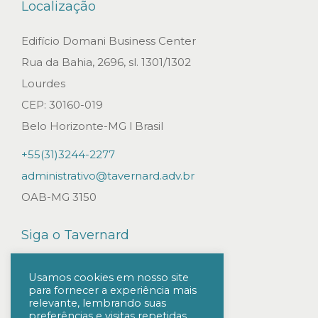
Localização
s
d
Edifício Domani Business Center
e
Rua da Bahia, 2696, sl. 1301/1302
e
Lourdes
m
CEP: 30160-019
p
Belo Horizonte-MG l Brasil
r
+55(31)3244-2277
e
administrativo@tavernard.adv.br
s
OAB-MG 3150
a
s
Siga o Tavernard
d
e
Usamos cookies em nosso site
para fornecer a experiência mais
e
relevante, lembrando suas
n
preferências e visitas repetidas.