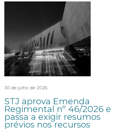
a
t
r
a
ç
a
r
d
i
r
30 de julho de 2026
e
STJ aprova Emenda
t
Regimental nº 46/2026 e
r
passa a exigir resumos
i
prévios nos recursos
z