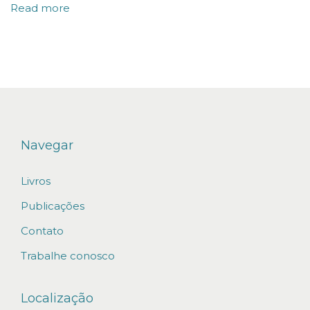
Read more
J
u
r
í
d
i
c
Navegar
a
Livros
n
o
Publicações
s
Contato
e
Trabalhe conosco
t
o
Localização
r