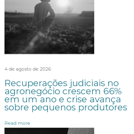
t
i
v
a
s
d
e
4 de agosto de 2026
S
e
Recuperações judiciais no
g
agronegócio crescem 66%
em um ano e crise avança
u
sobre pequenos produtores
r
o
Read more
e
r