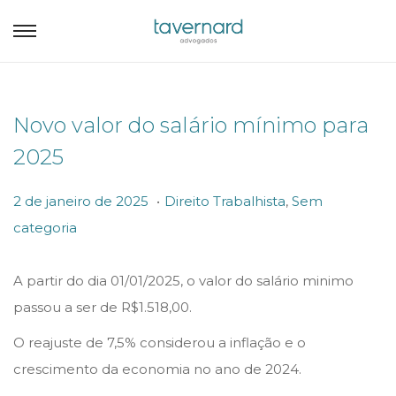
Novo valor do salário mínimo para
2025
.
P
P
2
2 de janeiro de 2025
Direito Trabalhista
,
Sem
o
o
d
categoria
s
s
e
t
t
j
A partir do dia 01/01/2025, o valor do salário minimo
e
e
a
passou a ser de R$1.518,00.
d
d
n
O reajuste de 7,5% considerou a inflação e o
o
i
e
crescimento da economia no ano de 2024.
n
n
i