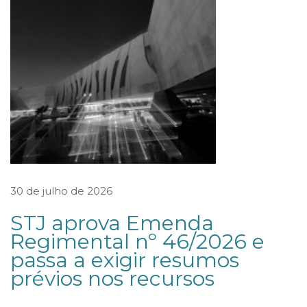
e
f
o
r
ç
a
S
e
g
30 de julho de 2026
u
STJ aprova Emenda
r
Regimental nº 46/2026 e
a
passa a exigir resumos
n
prévios nos recursos
ç
a