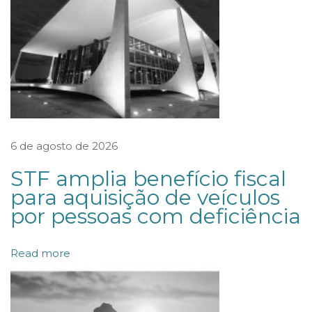
u
l
a
m
e
n
t
6 de agosto de 2026
a
STF amplia benefício fiscal
C
para aquisição de veículos
o
por pessoas com deficiência
o
p
Read more
e
r
a