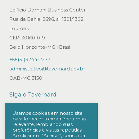
A
Edifício Domani Business Center
r
Rua da Bahia, 2696, sl. 1301/1302
t
Lourdes
i
CEP: 30160-019
g
Belo Horizonte-MG l Brasil
o
+55(31)3244-2277
s
administrativo@tavernard.adv.br
o
OAB-MG 3150
b
r
Siga o Tavernard
e
a
Usamos cookies em nosso site
para fornecer a experiência mais
n
relevante, lembrando suas
á
preferências e visitas repetidas.
Ao clicar em “Aceitar”, concorda