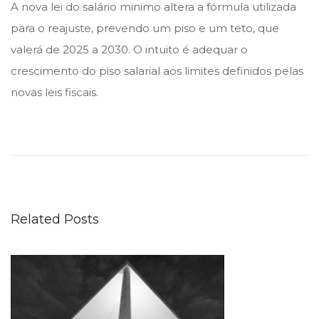
A nova lei do salário minimo altera a fórmula utilizada
r
para o reajuste, prevendo um piso e um teto, que
o
valerá de 2025 a 2030. O intuito é adequar o
d
crescimento do piso salarial aos limites definidos pelas
e
novas leis fiscais.
2
0
N
2
o
5
v
a
l
Related Posts
e
i
r
e
g