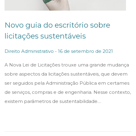
Novo guia do escritório sobre
licitações sustentáveis
.
P
P
2
Direito Administrativo
16 de setembro de 2021
o
o
3
A Nova Lei de Licitações trouxe uma grande mudança
s
s
d
sobre aspectos da licitações sustentáveis, que devem
t
t
e
ser seguidos pela Administração Pública em certames
e
e
s
de serviços, compras e de engenharia. Nesse contexto,
d
d
e
existem parâmetros de sustentabilidade…
i
o
t
n
n
e
m
b