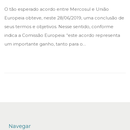
o
o
O tão esperado acordo entre Mercosul e União
s
s
Europeia obteve, neste 28/06/2019, uma conclusão de
t
t
seus termos e objetivos. Nesse sentido, conforme
e
e
indica a Comissão Europeia: “este acordo representa
d
d
um importante ganho, tanto para o…
i
o
n
n
Navegar