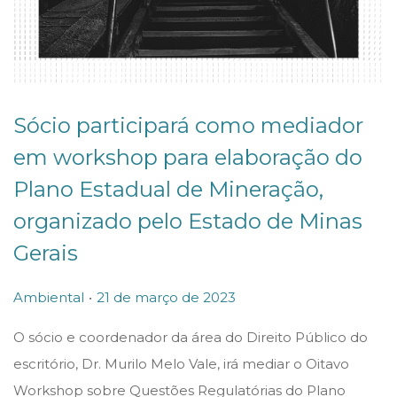
Sócio participará como mediador
em workshop para elaboração do
Plano Estadual de Mineração,
organizado pelo Estado de Minas
Gerais
.
P
P
2
Ambiental
21 de março de 2023
o
o
1
O sócio e coordenador da área do Direito Público do
s
s
d
escritório, Dr. Murilo Melo Vale, irá mediar o Oitavo
t
t
e
Workshop sobre Questões Regulatórias do Plano