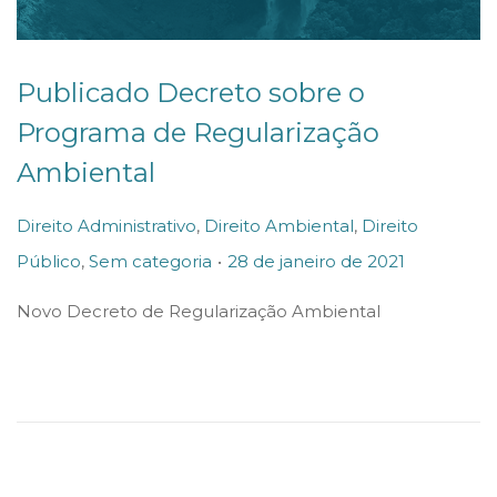
Publicado Decreto sobre o
Programa de Regularização
Ambiental
P
Direito Administrativo
,
Direito Ambiental
,
Direito
.
o
P
4
Público
,
Sem categoria
28 de janeiro de 2021
s
o
d
Novo Decreto de Regularização Ambiental
t
s
e
e
t
f
d
e
e
i
d
v
n
o
e
n
r