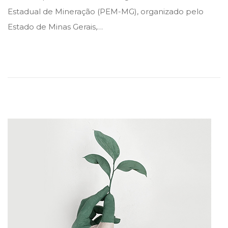
e
e
m
Estadual de Mineração (PEM-MG), organizado pelo
d
d
a
Estado de Minas Gerais,…
i
o
r
n
n
ç
o
d
e
2
0
2
3