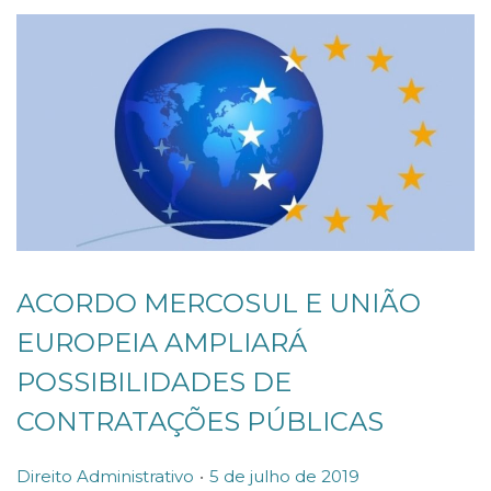
e
i
r
o
d
e
2
0
2
ACORDO MERCOSUL E UNIÃO
1
EUROPEIA AMPLIARÁ
POSSIBILIDADES DE
CONTRATAÇÕES PÚBLICAS
.
P
P
Direito Administrativo
5 de julho de 2019