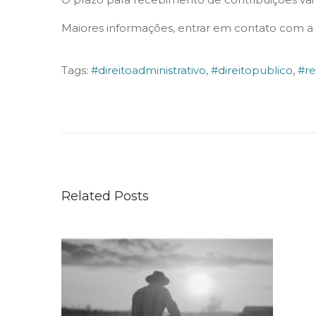
n
n
i
r
Maiores informações, entrar em contato com a e
o
d
Tags
:
#direitoadministrativo
,
#direitopublico
,
#r
e
J
2
U
0
S
2
T
2
I
Related Posts
Ç
A
D
O
T
R