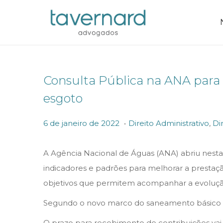
Consulta Pública na ANA para 
esgoto
.
P
P
6
6 de janeiro de 2022
Direito Administrativo
,
Di
o
o
d
s
s
e
A Agência Nacional de Águas (ANA) abriu nesta
t
t
j
indicadores e padrões para melhorar a prestaçã
e
e
a
objetivos que permitem acompanhar a evolução
d
d
n
Segundo o novo marco do saneamento básico (Lei
o
i
e
O prazo para recebimento de contribuições vai a