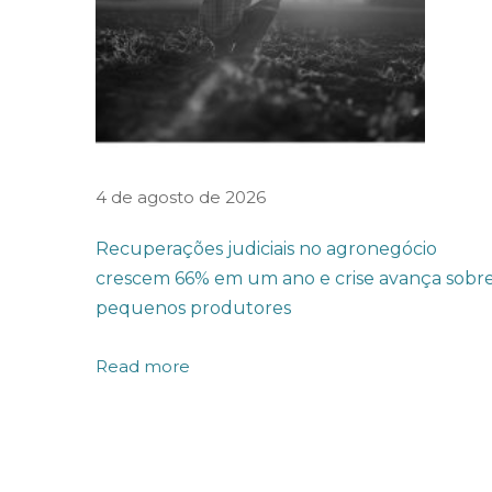
A
B
A
L
H
O
4 de agosto de 2026
É
P
Recuperações judiciais no agronegócio
I
crescem 66% em um ano e crise avança sobr
pequenos produtores
O
N
Read more
E
I
R
A