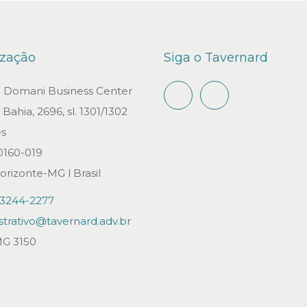
ização
Siga o Tavernard
io Domani Business Center
Bahia, 2696, sl. 1301/1302
s
0160-019
orizonte-MG l Brasil
)3244-2277
strativo@tavernard.adv.br
G 3150