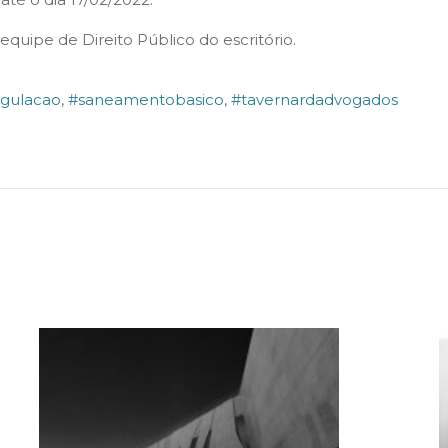
quipe de Direito Público do escritório.
egulacao
,
#saneamentobasico
,
#tavernardadvogados