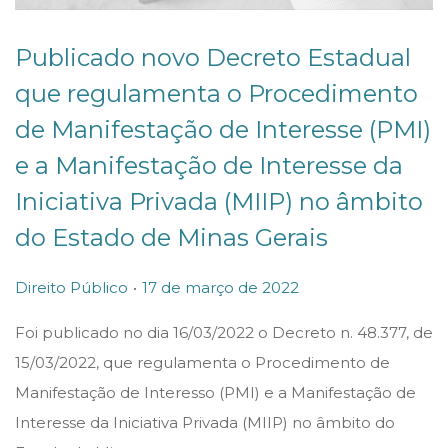
Publicado novo Decreto Estadual
que regulamenta o Procedimento
de Manifestação de Interesse (PMI)
e a Manifestação de Interesse da
Iniciativa Privada (MIIP) no âmbito
do Estado de Minas Gerais
.
P
P
1
Direito Público
17 de março de 2022
o
o
7
Foi publicado no dia 16/03/2022 o Decreto n. 48.377, de
s
s
d
15/03/2022, que regulamenta o Procedimento de
t
t
e
Manifestação de Interesso (PMI) e a Manifestação de
e
e
m
Interesse da Iniciativa Privada (MIIP) no âmbito do
d
d
a