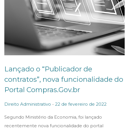
Lançado o “Publicador de
contratos”, nova funcionalidade do
Portal Compras.Gov.br
.
P
P
2
Direito Administrativo
22 de fevereiro de 2022
o
o
2
Segundo Ministério da Economia, foi lançado
s
s
d
recentemente nova funcionalidade do portal