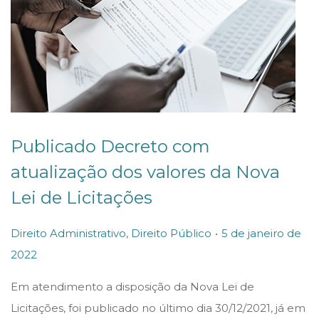
2
Publicado Decreto com
atualização dos valores da Nova
Lei de Licitações
.
P
P
Direito Administrativo
,
Direito Público
5 de janeiro de
o
o
2022
5
s
s
d
Em atendimento a disposição da Nova Lei de
t
t
e
Licitações, foi publicado no último dia 30/12/2021, já em
e
e
j