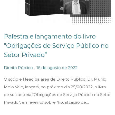
Palestra e lançamento do livro
“Obrigações de Serviço Público no
Setor Privado”
.
P
P
1
Direito Público
16 de agosto de 2022
o
o
7
O sócio e Head da área de Direito Público, Dr. Murilo
s
s
d
Melo Vale, lançará, no próximo dia 25/08/2022, o livro
t
t
e
de sua autoria “Obrigações de Serviço Público no Setor
e
e
a
Privado”, em evento sobre “fiscalização de…
d
d
g
i
o
o