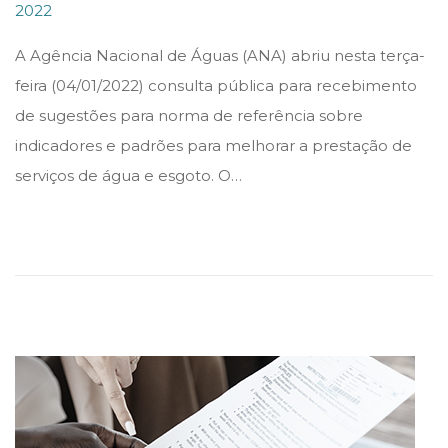
o
o
2022
6
s
s
d
A Agência Nacional de Águas (ANA) abriu nesta terça-
t
t
e
feira (04/01/2022) consulta pública para recebimento
e
e
j
de sugestões para norma de referência sobre
d
d
a
indicadores e padrões para melhorar a prestação de
i
o
n
serviços de água e esgoto. O…
n
n
e
i
r
o
d
e
2
0
2