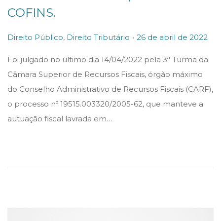
COFINS.
.
P
P
2
Direito Público
,
Direito Tributário
26 de abril de 2022
o
o
6
Foi julgado no último dia 14/04/2022 pela 3ª Turma da
s
s
d
Câmara Superior de Recursos Fiscais, órgão máximo
t
t
e
do Conselho Administrativo de Recursos Fiscais (CARF),
e
e
a
o processo nº 19515.003320/2005-62, que manteve a
d
d
b
autuação fiscal lavrada em…
i
o
r
n
n
i
l
d
e
2
0