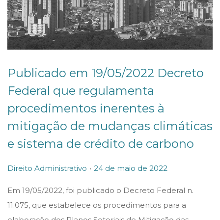
Publicado em 19/05/2022 Decreto
Federal que regulamenta
procedimentos inerentes à
mitigação de mudanças climáticas
e sistema de crédito de carbono
.
P
P
2
Direito Administrativo
24 de maio de 2022
o
o
4
Em 19/05/2022, foi publicado o Decreto Federal n.
s
s
d
11.075, que estabelece os procedimentos para a
t
t
e
elaboração dos Planos Setoriais de Mitigação das