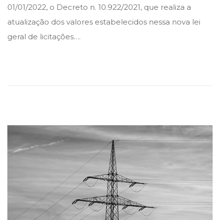
01/01/2022, o Decreto n. 10.922/2021, que realiza a
d
d
a
atualização dos valores estabelecidos nessa nova lei
i
o
n
geral de licitações….
n
n
e
i
r
o
d
e
2
0
2
2