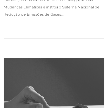
e
e
m
Mudanças Climáticas e institui o Sistema Nacional de
d
d
a
Redução de Emissões de Gases…
i
o
i
n
n
o
d
e
2
0
2
2