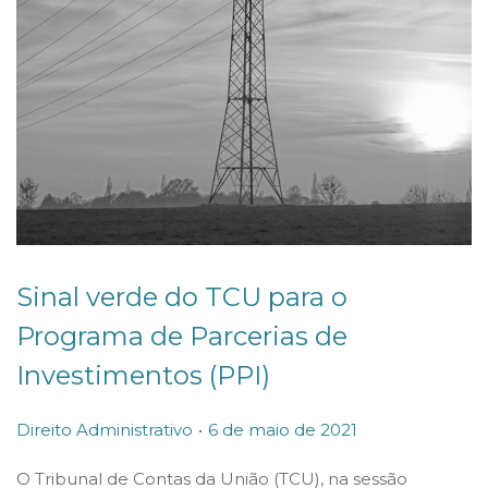
Sinal verde do TCU para o
Programa de Parcerias de
Investimentos (PPI)
.
P
P
6
Direito Administrativo
6 de maio de 2021
o
o
d
O Tribunal de Contas da União (TCU), na sessão