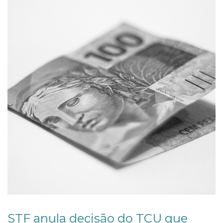
2
2
STF anula decisão do TCU que