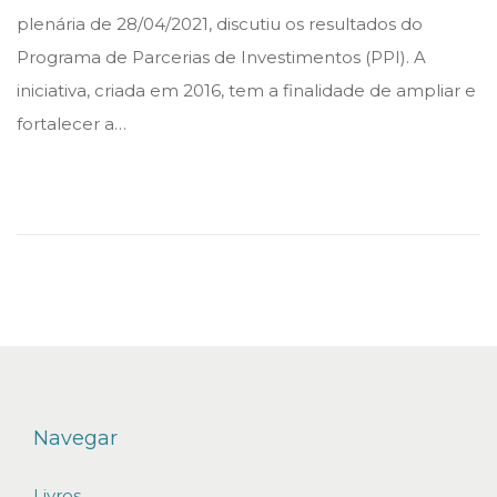
s
s
e
plenária de 28/04/2021, discutiu os resultados do
t
t
m
Programa de Parcerias de Investimentos (PPI). A
e
e
a
iniciativa, criada em 2016, tem a finalidade de ampliar e
d
d
i
fortalecer a…
i
o
o
n
n
d
e
2
0
2
1
Navegar
Livros