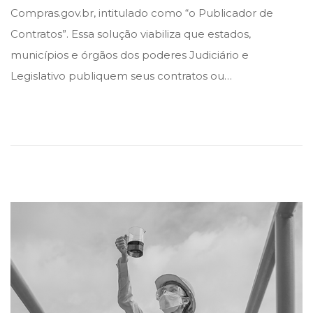
t
t
e
Compras.gov.br, intitulado como “o Publicador de
e
e
f
Contratos”. Essa solução viabiliza que estados,
d
d
e
municípios e órgãos dos poderes Judiciário e
i
o
v
Legislativo publiquem seus contratos ou…
n
n
e
r
e
i
r
o
d
e
2
0
2