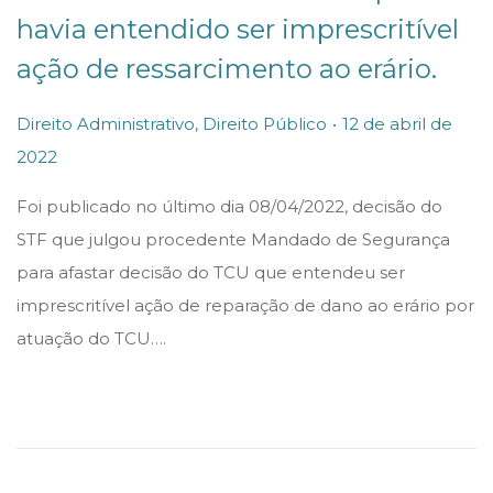
havia entendido ser imprescritível
ação de ressarcimento ao erário.
.
P
P
Direito Administrativo
,
Direito Público
12 de abril de
o
o
2022
1
s
s
2
Foi publicado no último dia 08/04/2022, decisão do
t
t
d
STF que julgou procedente Mandado de Segurança
e
e
e
para afastar decisão do TCU que entendeu ser
d
d
a
imprescritível ação de reparação de dano ao erário por
i
o
b
atuação do TCU….
n
n
r
i
l
d
e