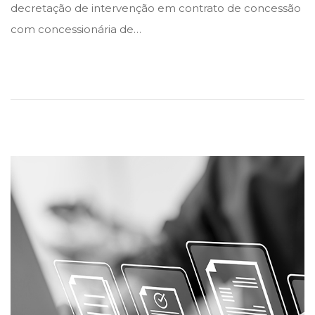
decretação de intervenção em contrato de concessão
d
d
com concessionária de…
i
o
n
n