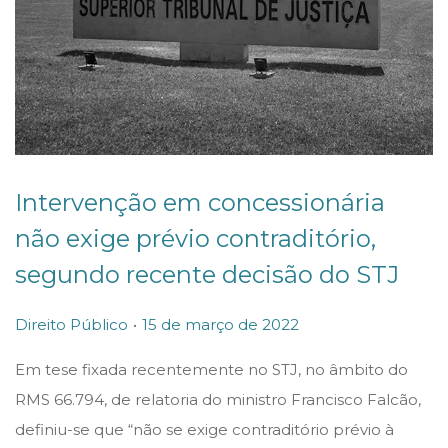
Intervenção em concessionária
não exige prévio contraditório,
segundo recente decisão do STJ
.
P
P
Direito Público
15 de março de 2022
o
o
Em tese fixada recentemente no STJ, no âmbito do
s
s
RMS 66.794, de relatoria do ministro Francisco Falcão,
t
t
definiu-se que “não se exige contraditório prévio à
e
e